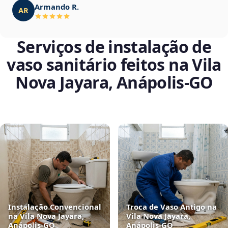
Armando R.
AR
Serviços de instalação de
vaso sanitário feitos na Vila
Nova Jayara, Anápolis‑GO
Instalação Convencional
Troca de Vaso Antigo na
na Vila Nova Jayara,
Vila Nova Jayara,
Anápolis‑GO
Anápolis‑GO