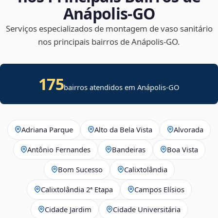
Anápolis‑GO
Serviços especializados de montagem de vaso sanitário
nos principais bairros de Anápolis‑GO.
175
bairros atendidos em Anápolis-GO
Adriana Parque
Alto da Bela Vista
Alvorada
Antônio Fernandes
Bandeiras
Boa Vista
Bom Sucesso
Calixtolândia
Calixtolândia 2ª Etapa
Campos Elísios
Cidade Jardim
Cidade Universitária