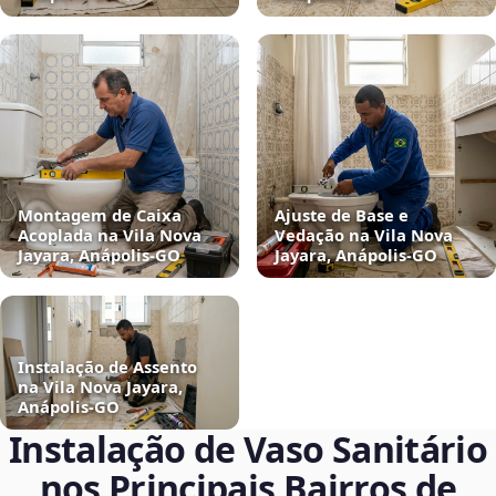
Montagem de Caixa
Ajuste de Base e
Acoplada na Vila Nova
Vedação na Vila Nova
Jayara, Anápolis‑GO
Jayara, Anápolis‑GO
Instalação de Assento
na Vila Nova Jayara,
Anápolis‑GO
Instalação de Vaso Sanitário
nos Principais Bairros de