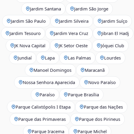
Jardim Santana
Jardim São Jorge
Jardim São Paulo
Jardim Silveira
Jardim Suíço
Jardim Tesouro
Jardim Vera Cruz
Jibran El Hadj
JK Nova Capital
JK Setor Oeste
Jóquei Club
Jundiaí
Lapa
Las Palmas
Lourdes
Manoel Domingos
Maracanã
Nossa Senhora Aparecida
Novo Paraíso
Paraíso
Parque Brasília
Parque Calixtópolis I Etapa
Parque das Nações
Parque das Primaveras
Parque dos Pirineus
Parque Iracema
Parque Michel