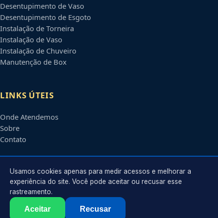
Desentupimento de Vaso
Desentupimento de Esgoto
Instalação de Torneira
Instalação de Vaso
Instalação de Chuveiro
Manutenção de Box
LINKS ÚTEIS
Onde Atendemos
Sobre
Contato
CONTATO
Usamos cookies apenas para medir acessos e melhorar a
experiência do site. Você pode aceitar ou recusar esse
rastreamento.
Atendimento em
Anápolis
-
GO
e regiões parceiras
contato@encanadoremanapolis.com.br
Aceitar
Recusar
©
2026
Encanador em
Anápolis
-
GO
. Todos os direitos reservados.