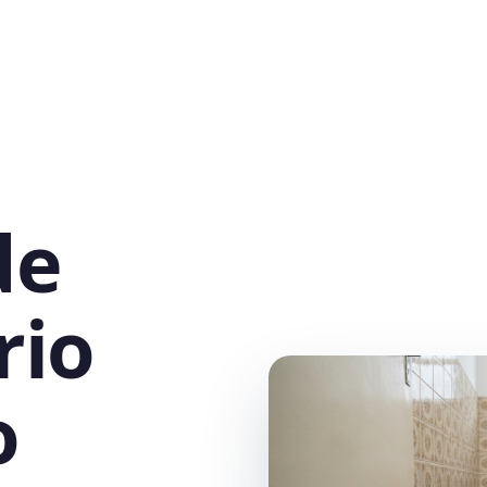
de
rio
o