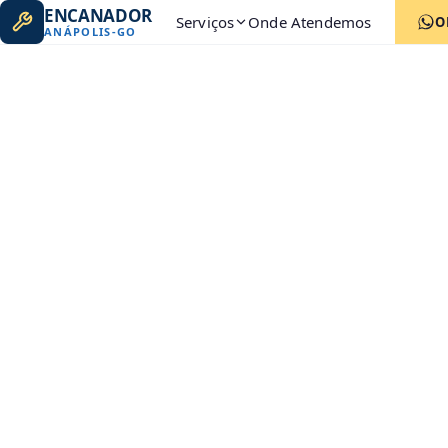
ENCANADOR
Serviços
Onde Atendemos
O
ANÁPOLIS
-
GO