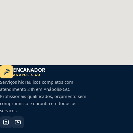
ENCANADOR
ANÁPOLIS
-
GO
Serviços hidráulicos completos com
atendimento 24h em
Anápolis
-
GO
.
Profissionais qualificados, orçamento sem
compromisso e garantia em todos os
serviços.