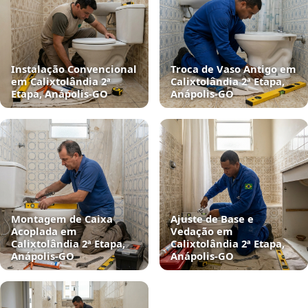
Instalação Convencional
Troca de Vaso Antigo em
em Calixtolândia 2ª
Calixtolândia 2ª Etapa,
Etapa, Anápolis‑GO
Anápolis‑GO
Montagem de Caixa
Ajuste de Base e
Acoplada em
Vedação em
Calixtolândia 2ª Etapa,
Calixtolândia 2ª Etapa,
Anápolis‑GO
Anápolis‑GO