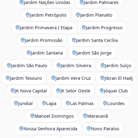
Jardim Nações Unidas
Jardim Palmares
Jardim Petrópolis
Jardim Planalto
Jardim Primavera I Etapa
Jardim Progresso
Jardim Promissão
Jardim Santa Cecília
Jardim Santana
Jardim São Jorge
Jardim São Paulo
Jardim Silveira
Jardim Suíço
Jardim Tesouro
Jardim Vera Cruz
Jibran El Hadj
JK Nova Capital
JK Setor Oeste
Jóquei Club
Jundiaí
Lapa
Las Palmas
Lourdes
Manoel Domingos
Maracanã
Nossa Senhora Aparecida
Novo Paraíso