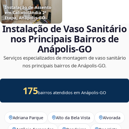
Instalação de Assento
em Calixtolândia 2ª
Etapa, Anápolis‑GO
Instalação de Vaso Sanitário
nos Principais Bairros de
Anápolis‑GO
Serviços especializados de montagem de vaso sanitário
nos principais bairros de Anápolis‑GO.
175
bairros atendidos em Anápolis-GO
Adriana Parque
Alto da Bela Vista
Alvorada