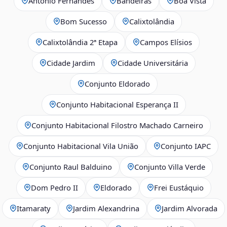
Antônio Fernandes
Bandeiras
Boa Vista
Bom Sucesso
Calixtolândia
Calixtolândia 2ª Etapa
Campos Elísios
Cidade Jardim
Cidade Universitária
Conjunto Eldorado
Conjunto Habitacional Esperança II
Conjunto Habitacional Filostro Machado Carneiro
Conjunto Habitacional Vila União
Conjunto IAPC
Conjunto Raul Balduino
Conjunto Villa Verde
Dom Pedro II
Eldorado
Frei Eustáquio
Itamaraty
Jardim Alexandrina
Jardim Alvorada