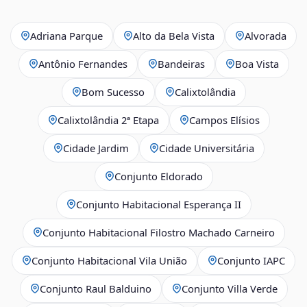
Adriana Parque
Alto da Bela Vista
Alvorada
Antônio Fernandes
Bandeiras
Boa Vista
Bom Sucesso
Calixtolândia
Calixtolândia 2ª Etapa
Campos Elísios
Cidade Jardim
Cidade Universitária
Conjunto Eldorado
Conjunto Habitacional Esperança II
Conjunto Habitacional Filostro Machado Carneiro
Conjunto Habitacional Vila União
Conjunto IAPC
Conjunto Raul Balduino
Conjunto Villa Verde