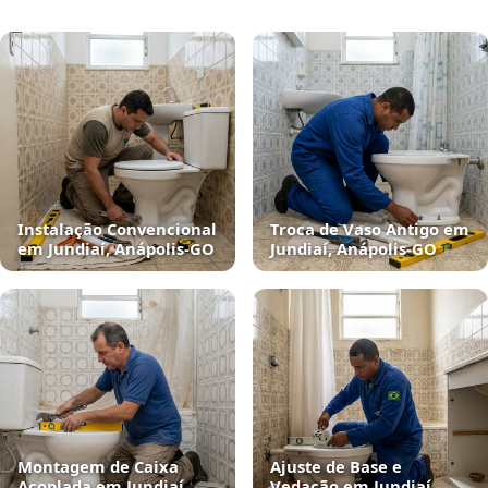
Instalação Convencional
Troca de Vaso Antigo em
em Jundiaí, Anápolis‑GO
Jundiaí, Anápolis‑GO
Montagem de Caixa
Ajuste de Base e
Acoplada em Jundiaí,
Vedação em Jundiaí,