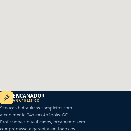
ENCANADOR
ANÁPOLIS
-
GO
Serviços hidráulicos completos com
atendimento 24h em
Anápolis
-
GO
.
Profissionais qualificados, orçamento sem
compromisso e garantia em todos os