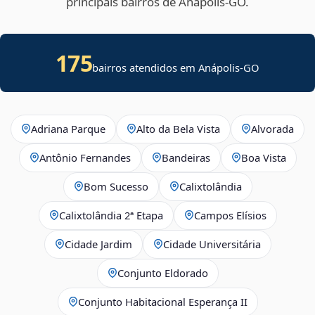
principais bairros de Anápolis‑GO.
175
bairros atendidos em Anápolis-GO
Adriana Parque
Alto da Bela Vista
Alvorada
Antônio Fernandes
Bandeiras
Boa Vista
Bom Sucesso
Calixtolândia
Calixtolândia 2ª Etapa
Campos Elísios
Cidade Jardim
Cidade Universitária
Conjunto Eldorado
Conjunto Habitacional Esperança II