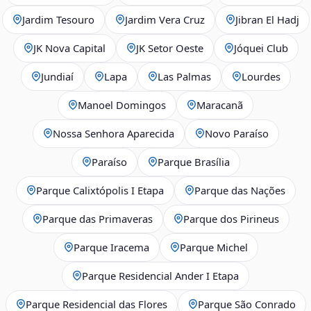
Jardim Tesouro
Jardim Vera Cruz
Jibran El Hadj
JK Nova Capital
JK Setor Oeste
Jóquei Club
Jundiaí
Lapa
Las Palmas
Lourdes
Manoel Domingos
Maracanã
Nossa Senhora Aparecida
Novo Paraíso
Paraíso
Parque Brasília
Parque Calixtópolis I Etapa
Parque das Nações
Parque das Primaveras
Parque dos Pirineus
Parque Iracema
Parque Michel
Parque Residencial Ander I Etapa
Parque Residencial das Flores
Parque São Conrado