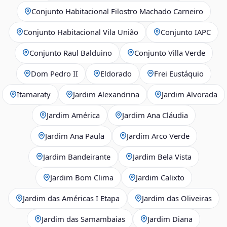
Conjunto Habitacional Filostro Machado Carneiro
Conjunto Habitacional Vila União
Conjunto IAPC
Conjunto Raul Balduino
Conjunto Villa Verde
Dom Pedro II
Eldorado
Frei Eustáquio
Itamaraty
Jardim Alexandrina
Jardim Alvorada
Jardim América
Jardim Ana Cláudia
Jardim Ana Paula
Jardim Arco Verde
Jardim Bandeirante
Jardim Bela Vista
Jardim Bom Clima
Jardim Calixto
Jardim das Américas I Etapa
Jardim das Oliveiras
Jardim das Samambaias
Jardim Diana