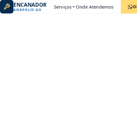
ENCANADOR
Serviços
Onde Atendemos
O
ANÁPOLIS
-
GO