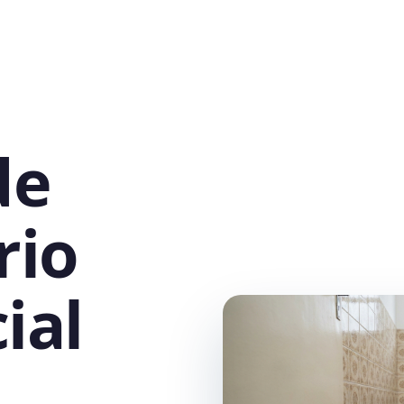
de
rio
ial