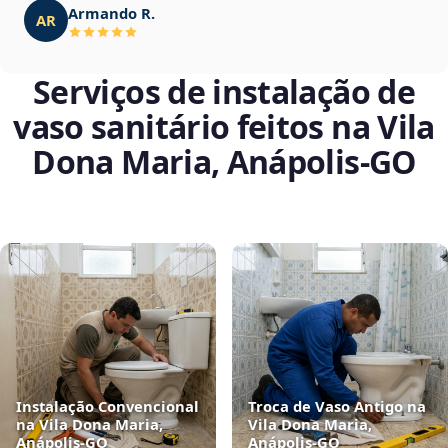
Armando R.
AR
Serviços de instalação de
vaso sanitário feitos na Vila
Dona Maria, Anápolis‑GO
Instalação Convencional
Troca de Vaso Antigo na
na Vila Dona Maria,
Vila Dona Maria,
Anápolis‑GO
Anápolis‑GO