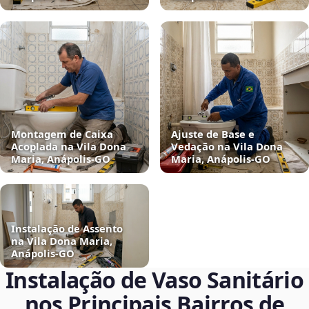
Montagem de Caixa
Ajuste de Base e
Acoplada na Vila Dona
Vedação na Vila Dona
Maria, Anápolis‑GO
Maria, Anápolis‑GO
Instalação de Assento
na Vila Dona Maria,
Anápolis‑GO
Instalação de Vaso Sanitário
nos Principais Bairros de