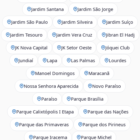
Jardim Santana
Jardim São Jorge
Jardim São Paulo
Jardim Silveira
Jardim Suíço
Jardim Tesouro
Jardim Vera Cruz
Jibran El Hadj
JK Nova Capital
JK Setor Oeste
Jóquei Club
Jundiaí
Lapa
Las Palmas
Lourdes
Manoel Domingos
Maracanã
Nossa Senhora Aparecida
Novo Paraíso
Paraíso
Parque Brasília
Parque Calixtópolis I Etapa
Parque das Nações
Parque das Primaveras
Parque dos Pirineus
Parque Iracema
Parque Michel