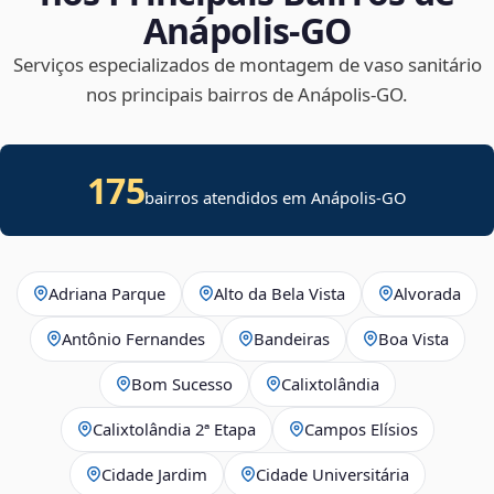
Anápolis‑GO
Serviços especializados de montagem de vaso sanitário
nos principais bairros de Anápolis‑GO.
175
bairros atendidos em Anápolis-GO
Adriana Parque
Alto da Bela Vista
Alvorada
Antônio Fernandes
Bandeiras
Boa Vista
Bom Sucesso
Calixtolândia
Calixtolândia 2ª Etapa
Campos Elísios
Cidade Jardim
Cidade Universitária