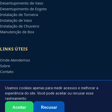
Desentupimento de Vaso
Desentupimento de Esgoto
Instalação de Torneira
Instalação de Vaso
Instalação de Chuveiro
Manutenção de Box
LINKS ÚTEIS
Onde Atendemos
Sobre
Contato
CONTATO
Usamos cookies apenas para medir acessos e melhorar a
experiência do site. Você pode aceitar ou recusar esse
rastreamento.
Atendimento em
Anápolis
-
GO
e regiões parceiras
contato@encanadoremanapolis.com.br
Aceitar
Recusar
©
2026
Encanador em
Anápolis
-
GO
. Todos os direitos reservados.