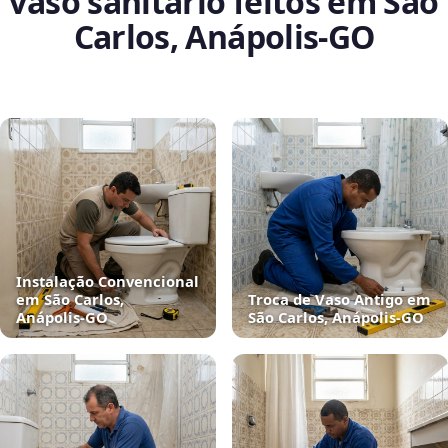
vaso sanitário feitos em São
Carlos, Anápolis‑GO
Instalação Convencional
em São Carlos,
Troca de Vaso Antigo em
Anápolis‑GO
São Carlos, Anápolis‑GO