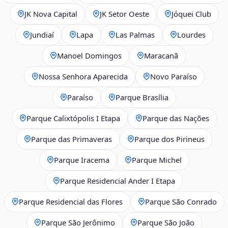
JK Nova Capital
JK Setor Oeste
Jóquei Club
Jundiaí
Lapa
Las Palmas
Lourdes
Manoel Domingos
Maracanã
Nossa Senhora Aparecida
Novo Paraíso
Paraíso
Parque Brasília
Parque Calixtópolis I Etapa
Parque das Nações
Parque das Primaveras
Parque dos Pirineus
Parque Iracema
Parque Michel
Parque Residencial Ander I Etapa
Parque Residencial das Flores
Parque São Conrado
Parque São Jerônimo
Parque São João