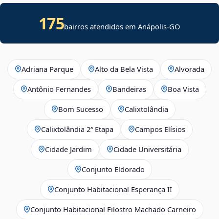
175
bairros atendidos em Anápolis-GO
Adriana Parque
Alto da Bela Vista
Alvorada
Antônio Fernandes
Bandeiras
Boa Vista
Bom Sucesso
Calixtolândia
Calixtolândia 2ª Etapa
Campos Elísios
Cidade Jardim
Cidade Universitária
Conjunto Eldorado
Conjunto Habitacional Esperança II
Conjunto Habitacional Filostro Machado Carneiro