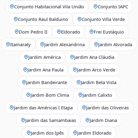
Conjunto Habitacional Vila União
Conjunto IAPC
Conjunto Raul Balduino
Conjunto Villa Verde
Dom Pedro II
Eldorado
Frei Eustáquio
Itamaraty
Jardim Alexandrina
Jardim Alvorada
Jardim América
Jardim Ana Cláudia
Jardim Ana Paula
Jardim Arco Verde
Jardim Bandeirante
Jardim Bela Vista
Jardim Bom Clima
Jardim Calixto
Jardim das Américas I Etapa
Jardim das Oliveiras
Jardim das Samambaias
Jardim Diana
Jardim dos Ipês
Jardim Eldorado