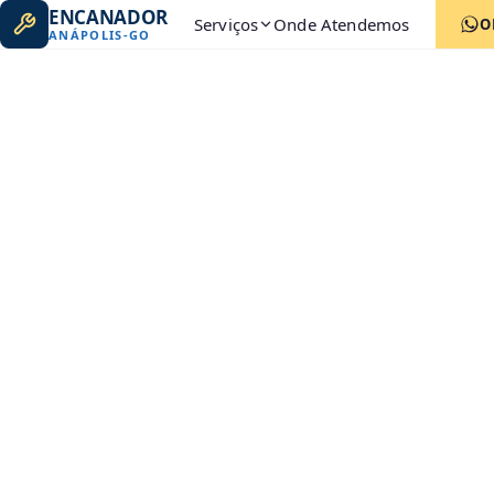
ENCANADOR
Serviços
Onde Atendemos
O
ANÁPOLIS
-
GO