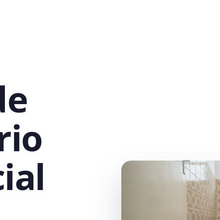
de
rio
ial