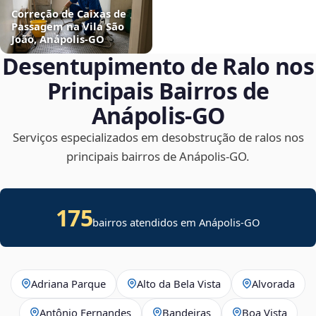
Correção de Caixas de
Passagem na Vila São
João, Anápolis‑GO
Desentupimento de Ralo nos
Principais Bairros de
Anápolis‑GO
Serviços especializados em desobstrução de ralos nos
principais bairros de Anápolis‑GO.
175
bairros atendidos em Anápolis-GO
Adriana Parque
Alto da Bela Vista
Alvorada
Antônio Fernandes
Bandeiras
Boa Vista