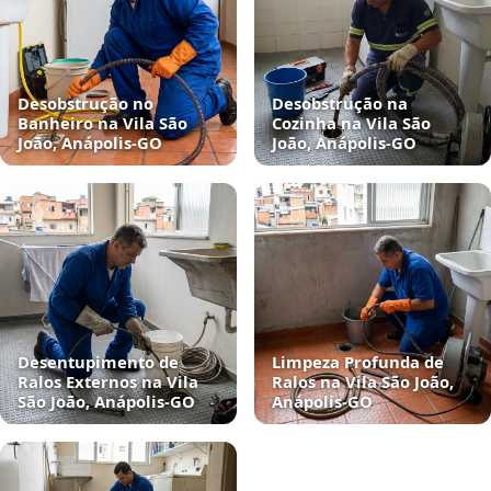
Desobstrução no
Desobstrução na
Banheiro na Vila São
Cozinha na Vila São
João, Anápolis‑GO
João, Anápolis‑GO
Desentupimento de
Limpeza Profunda de
Ralos Externos na Vila
Ralos na Vila São João,
São João, Anápolis‑GO
Anápolis‑GO