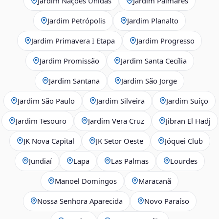
Jardim Nações Unidas
Jardim Palmares
Jardim Petrópolis
Jardim Planalto
Jardim Primavera I Etapa
Jardim Progresso
Jardim Promissão
Jardim Santa Cecília
Jardim Santana
Jardim São Jorge
Jardim São Paulo
Jardim Silveira
Jardim Suíço
Jardim Tesouro
Jardim Vera Cruz
Jibran El Hadj
JK Nova Capital
JK Setor Oeste
Jóquei Club
Jundiaí
Lapa
Las Palmas
Lourdes
Manoel Domingos
Maracanã
Nossa Senhora Aparecida
Novo Paraíso