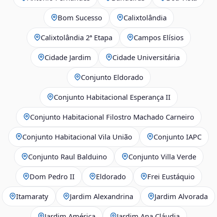
Bom Sucesso
Calixtolândia
Calixtolândia 2ª Etapa
Campos Elísios
Cidade Jardim
Cidade Universitária
Conjunto Eldorado
Conjunto Habitacional Esperança II
Conjunto Habitacional Filostro Machado Carneiro
Conjunto Habitacional Vila União
Conjunto IAPC
Conjunto Raul Balduino
Conjunto Villa Verde
Dom Pedro II
Eldorado
Frei Eustáquio
Itamaraty
Jardim Alexandrina
Jardim Alvorada
Jardim América
Jardim Ana Cláudia