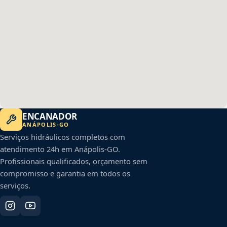
ENCANADOR
ANÁPOLIS
-
GO
Serviços hidráulicos completos com
atendimento 24h em
Anápolis
-
GO
.
Profissionais qualificados, orçamento sem
compromisso e garantia em todos os
serviços.