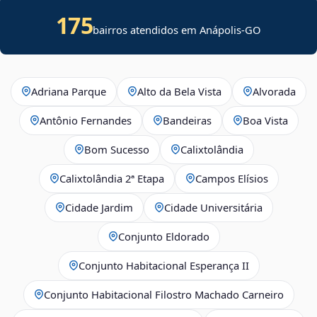
175
bairros atendidos em Anápolis-GO
Adriana Parque
Alto da Bela Vista
Alvorada
Antônio Fernandes
Bandeiras
Boa Vista
Bom Sucesso
Calixtolândia
Calixtolândia 2ª Etapa
Campos Elísios
Cidade Jardim
Cidade Universitária
Conjunto Eldorado
Conjunto Habitacional Esperança II
Conjunto Habitacional Filostro Machado Carneiro