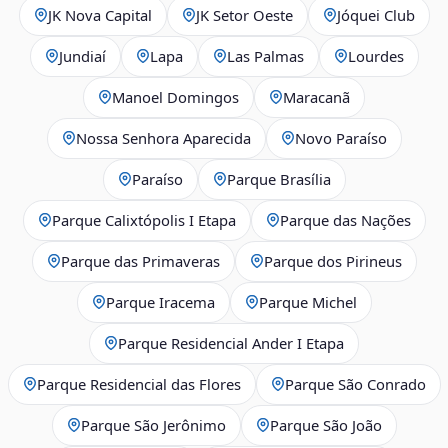
JK Nova Capital
JK Setor Oeste
Jóquei Club
Jundiaí
Lapa
Las Palmas
Lourdes
Manoel Domingos
Maracanã
Nossa Senhora Aparecida
Novo Paraíso
Paraíso
Parque Brasília
Parque Calixtópolis I Etapa
Parque das Nações
Parque das Primaveras
Parque dos Pirineus
Parque Iracema
Parque Michel
Parque Residencial Ander I Etapa
Parque Residencial das Flores
Parque São Conrado
Parque São Jerônimo
Parque São João