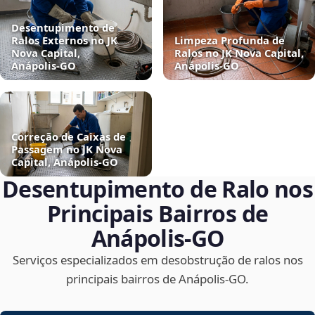
Desentupimento de
Ralos Externos no JK
Limpeza Profunda de
Nova Capital,
Ralos no JK Nova Capital,
Anápolis‑GO
Anápolis‑GO
Correção de Caixas de
Passagem no JK Nova
Capital, Anápolis‑GO
Desentupimento de Ralo nos
Principais Bairros de
Anápolis‑GO
Serviços especializados em desobstrução de ralos nos
principais bairros de Anápolis‑GO.