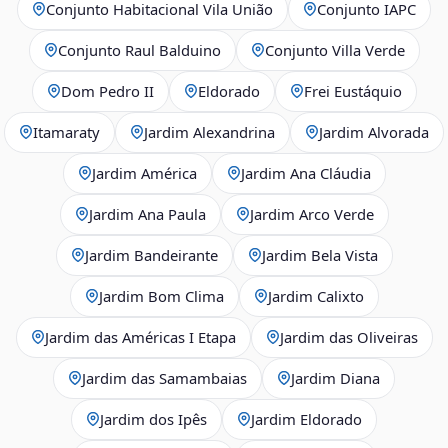
Conjunto Habitacional Vila União
Conjunto IAPC
Conjunto Raul Balduino
Conjunto Villa Verde
Dom Pedro II
Eldorado
Frei Eustáquio
Itamaraty
Jardim Alexandrina
Jardim Alvorada
Jardim América
Jardim Ana Cláudia
Jardim Ana Paula
Jardim Arco Verde
Jardim Bandeirante
Jardim Bela Vista
Jardim Bom Clima
Jardim Calixto
Jardim das Américas I Etapa
Jardim das Oliveiras
Jardim das Samambaias
Jardim Diana
Jardim dos Ipês
Jardim Eldorado