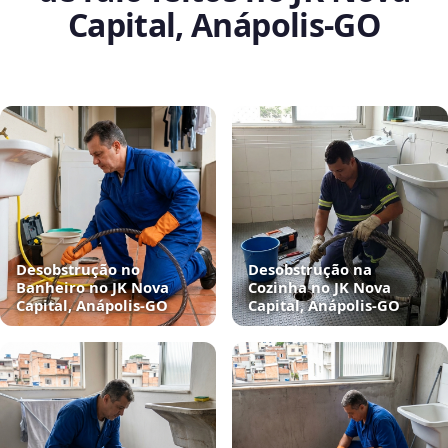
Capital, Anápolis‑GO
Desobstrução no
Desobstrução na
Banheiro no JK Nova
Cozinha no JK Nova
Capital, Anápolis‑GO
Capital, Anápolis‑GO