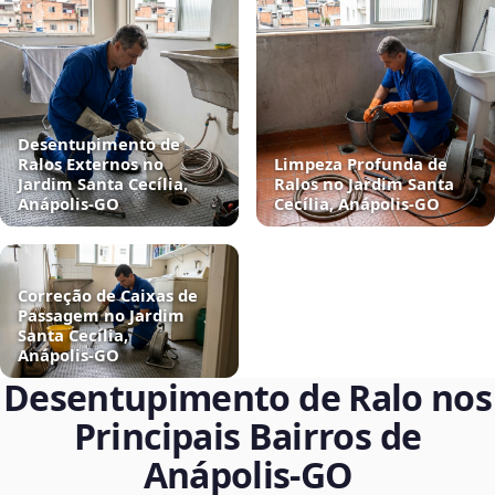
Desentupimento de
Ralos Externos no
Limpeza Profunda de
Jardim Santa Cecília,
Ralos no Jardim Santa
Anápolis‑GO
Cecília, Anápolis‑GO
Correção de Caixas de
Passagem no Jardim
Santa Cecília,
Anápolis‑GO
Desentupimento de Ralo nos
Principais Bairros de
Anápolis‑GO