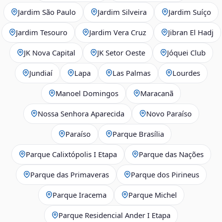
Jardim São Paulo
Jardim Silveira
Jardim Suíço
Jardim Tesouro
Jardim Vera Cruz
Jibran El Hadj
JK Nova Capital
JK Setor Oeste
Jóquei Club
Jundiaí
Lapa
Las Palmas
Lourdes
Manoel Domingos
Maracanã
Nossa Senhora Aparecida
Novo Paraíso
Paraíso
Parque Brasília
Parque Calixtópolis I Etapa
Parque das Nações
Parque das Primaveras
Parque dos Pirineus
Parque Iracema
Parque Michel
Parque Residencial Ander I Etapa