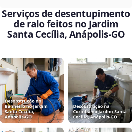
Serviços de desentupimento
de ralo feitos no Jardim
Santa Cecília, Anápolis‑GO
Desobstrução no
Banheiro no Jardim
Desobstrução na
Santa Cecília,
Cozinha no Jardim Santa
Anápolis‑GO
Cecília, Anápolis‑GO