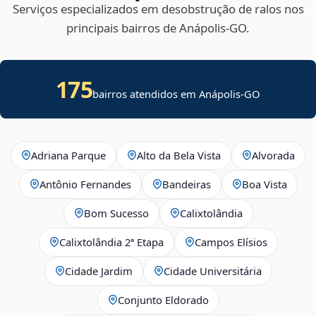
Serviços especializados em desobstrução de ralos nos
principais bairros de Anápolis‑GO.
175
bairros atendidos em Anápolis-GO
Adriana Parque
Alto da Bela Vista
Alvorada
Antônio Fernandes
Bandeiras
Boa Vista
Bom Sucesso
Calixtolândia
Calixtolândia 2ª Etapa
Campos Elísios
Cidade Jardim
Cidade Universitária
Conjunto Eldorado