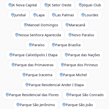
JK Nova Capital
JK Setor Oeste
Jóquei Club
Jundiaí
Lapa
Las Palmas
Lourdes
Manoel Domingos
Maracanã
Nossa Senhora Aparecida
Novo Paraíso
Paraíso
Parque Brasília
Parque Calixtópolis I Etapa
Parque das Nações
Parque das Primaveras
Parque dos Pirineus
Parque Iracema
Parque Michel
Parque Residencial Ander I Etapa
Parque Residencial das Flores
Parque São Conrado
Parque São Jerônimo
Parque São João