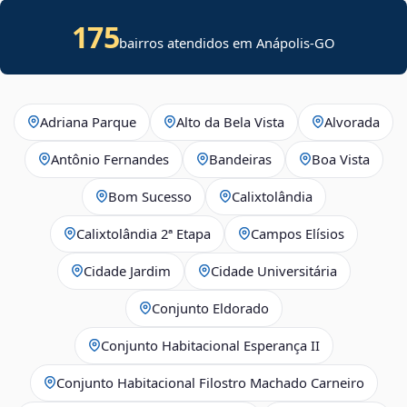
175
bairros atendidos em Anápolis-GO
Adriana Parque
Alto da Bela Vista
Alvorada
Antônio Fernandes
Bandeiras
Boa Vista
Bom Sucesso
Calixtolândia
Calixtolândia 2ª Etapa
Campos Elísios
Cidade Jardim
Cidade Universitária
Conjunto Eldorado
Conjunto Habitacional Esperança II
Conjunto Habitacional Filostro Machado Carneiro