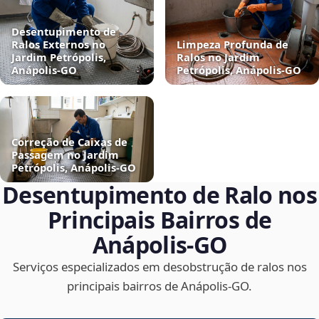
Desentupimento de
Ralos Externos no
Limpeza Profunda de
Jardim Petrópolis,
Ralos no Jardim
Anápolis‑GO
Petrópolis, Anápolis‑GO
Correção de Caixas de
Passagem no Jardim
Petrópolis, Anápolis‑GO
Desentupimento de Ralo nos
Principais Bairros de
Anápolis‑GO
Serviços especializados em desobstrução de ralos nos
principais bairros de Anápolis‑GO.