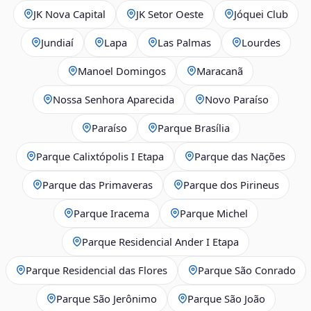
JK Nova Capital
JK Setor Oeste
Jóquei Club
Jundiaí
Lapa
Las Palmas
Lourdes
Manoel Domingos
Maracanã
Nossa Senhora Aparecida
Novo Paraíso
Paraíso
Parque Brasília
Parque Calixtópolis I Etapa
Parque das Nações
Parque das Primaveras
Parque dos Pirineus
Parque Iracema
Parque Michel
Parque Residencial Ander I Etapa
Parque Residencial das Flores
Parque São Conrado
Parque São Jerônimo
Parque São João