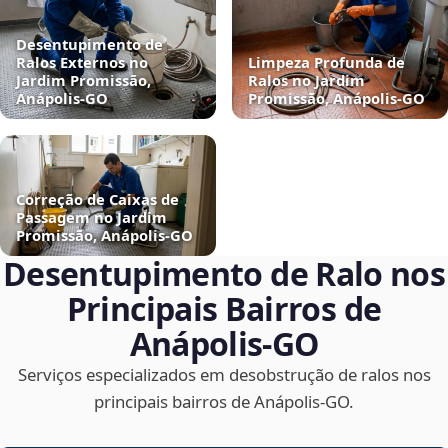
Desentupimento de
Ralos Externos no
Limpeza Profunda de
Jardim Promissão,
Ralos no Jardim
Anápolis‑GO
Promissão, Anápolis‑GO
Correção de Caixas de
Passagem no Jardim
Promissão, Anápolis‑GO
Desentupimento de Ralo nos
Principais Bairros de
Anápolis‑GO
Serviços especializados em desobstrução de ralos nos
principais bairros de Anápolis‑GO.