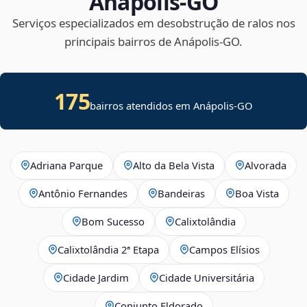
Anápolis‑GO
Serviços especializados em desobstrução de ralos nos
principais bairros de Anápolis‑GO.
175
bairros atendidos em Anápolis-GO
Adriana Parque
Alto da Bela Vista
Alvorada
Antônio Fernandes
Bandeiras
Boa Vista
Bom Sucesso
Calixtolândia
Calixtolândia 2ª Etapa
Campos Elísios
Cidade Jardim
Cidade Universitária
Conjunto Eldorado