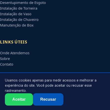
Desentupimento de Esgoto
Instalação de Torneira
Instalação de Vaso
Instalação de Chuveiro
Manutenção de Box
LINKS ÚTEIS
Onde Atendemos
Sobre
Contato
CONTATO
Usamos cookies apenas para medir acessos e melhorar a
experiência do site. Você pode aceitar ou recusar esse
rastreamento.
Atendimento em
Anápolis
-
GO
e regiões parceiras
contato@encanadoremanapolis.com.br
Aceitar
Recusar
©
2026
Encanador em
Anápolis
-
GO
. Todos os direitos reservados.
Política de Privacidade
·
Termos de Uso
·
Sitemap