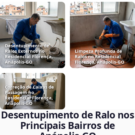
Desentupimento de
Ralos Externos no
Limpeza Profunda de
Residencial Florença,
Ralos no Residencial
Anápolis‑GO
Florença, Anápolis‑GO
Correção de Caixas de
Passagem no
Residencial Florença,
Anápolis‑GO
Desentupimento de Ralo nos
Principais Bairros de