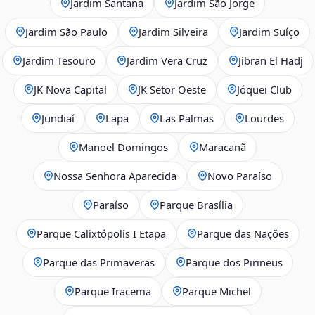
Jardim Santana
Jardim São Jorge
Jardim São Paulo
Jardim Silveira
Jardim Suíço
Jardim Tesouro
Jardim Vera Cruz
Jibran El Hadj
JK Nova Capital
JK Setor Oeste
Jóquei Club
Jundiaí
Lapa
Las Palmas
Lourdes
Manoel Domingos
Maracanã
Nossa Senhora Aparecida
Novo Paraíso
Paraíso
Parque Brasília
Parque Calixtópolis I Etapa
Parque das Nações
Parque das Primaveras
Parque dos Pirineus
Parque Iracema
Parque Michel