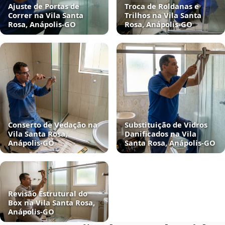
Ajuste de Portas de
Troca de Roldanas e
Correr na Vila Santa
Trilhos na Vila Santa
Rosa, Anápolis‑GO
Rosa, Anápolis‑GO
Conserto de Vedação na
Substituição de Vidros
Vila Santa Rosa,
Danificados na Vila
Anápolis‑GO
Santa Rosa, Anápolis‑GO
Revisão Estrutural do
Box na Vila Santa Rosa,
Anápolis‑GO