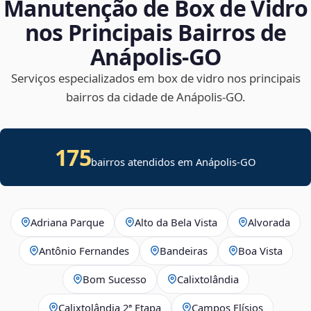
Manutenção de Box de Vidro
nos Principais Bairros de
Anápolis‑GO
Serviços especializados em box de vidro nos principais
bairros da cidade de Anápolis‑GO.
175
bairros atendidos em Anápolis-GO
Adriana Parque
Alto da Bela Vista
Alvorada
Antônio Fernandes
Bandeiras
Boa Vista
Bom Sucesso
Calixtolândia
Calixtolândia 2ª Etapa
Campos Elísios