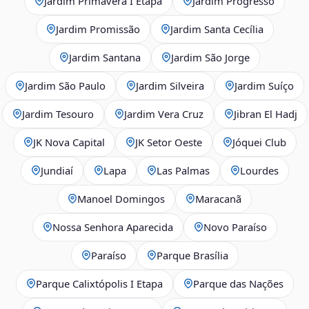
Jardim Primavera I Etapa
Jardim Progresso
Jardim Promissão
Jardim Santa Cecília
Jardim Santana
Jardim São Jorge
Jardim São Paulo
Jardim Silveira
Jardim Suíço
Jardim Tesouro
Jardim Vera Cruz
Jibran El Hadj
JK Nova Capital
JK Setor Oeste
Jóquei Club
Jundiaí
Lapa
Las Palmas
Lourdes
Manoel Domingos
Maracanã
Nossa Senhora Aparecida
Novo Paraíso
Paraíso
Parque Brasília
Parque Calixtópolis I Etapa
Parque das Nações