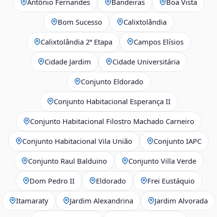
Antônio Fernandes
Bandeiras
Boa Vista
Bom Sucesso
Calixtolândia
Calixtolândia 2ª Etapa
Campos Elísios
Cidade Jardim
Cidade Universitária
Conjunto Eldorado
Conjunto Habitacional Esperança II
Conjunto Habitacional Filostro Machado Carneiro
Conjunto Habitacional Vila União
Conjunto IAPC
Conjunto Raul Balduino
Conjunto Villa Verde
Dom Pedro II
Eldorado
Frei Eustáquio
Itamaraty
Jardim Alexandrina
Jardim Alvorada