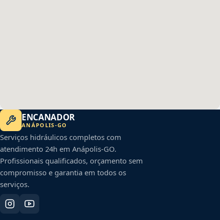
ENCANADOR
ANÁPOLIS
-
GO
Serviços hidráulicos completos com
atendimento 24h em
Anápolis
-
GO
.
Profissionais qualificados, orçamento sem
compromisso e garantia em todos os
serviços.