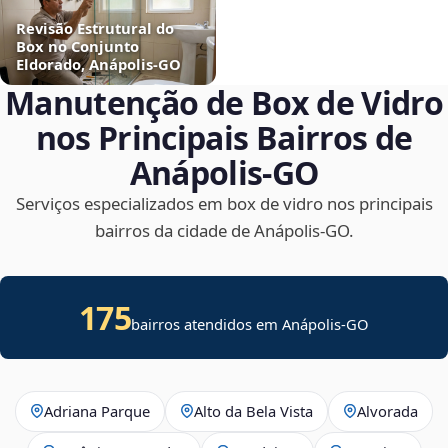
Revisão Estrutural do
Box no Conjunto
Eldorado, Anápolis‑GO
Manutenção de Box de Vidro
nos Principais Bairros de
Anápolis‑GO
Serviços especializados em box de vidro nos principais
bairros da cidade de Anápolis‑GO.
175
bairros atendidos em Anápolis-GO
Adriana Parque
Alto da Bela Vista
Alvorada