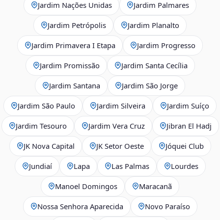
Jardim Nações Unidas
Jardim Palmares
Jardim Petrópolis
Jardim Planalto
Jardim Primavera I Etapa
Jardim Progresso
Jardim Promissão
Jardim Santa Cecília
Jardim Santana
Jardim São Jorge
Jardim São Paulo
Jardim Silveira
Jardim Suíço
Jardim Tesouro
Jardim Vera Cruz
Jibran El Hadj
JK Nova Capital
JK Setor Oeste
Jóquei Club
Jundiaí
Lapa
Las Palmas
Lourdes
Manoel Domingos
Maracanã
Nossa Senhora Aparecida
Novo Paraíso