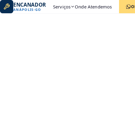
ENCANADOR
Serviços
Onde Atendemos
O
ANÁPOLIS
-
GO