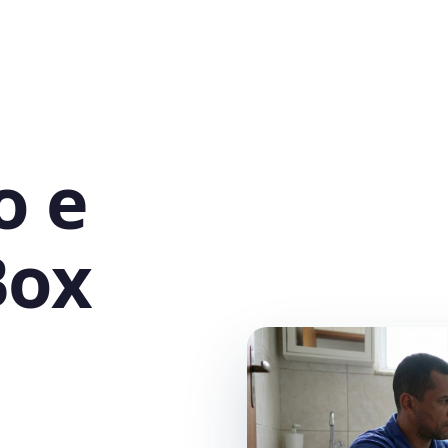
o e
Box