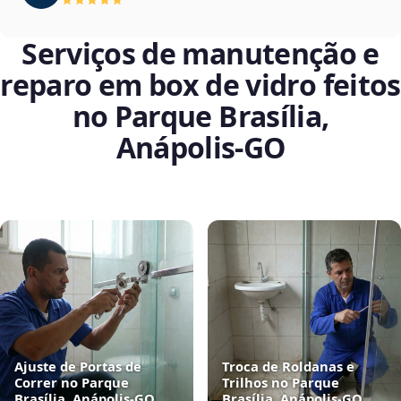
Serviços de manutenção e
reparo em box de vidro feitos
no Parque Brasília,
Anápolis‑GO
Ajuste de Portas de
Troca de Roldanas e
Correr no Parque
Trilhos no Parque
Brasília, Anápolis‑GO
Brasília, Anápolis‑GO