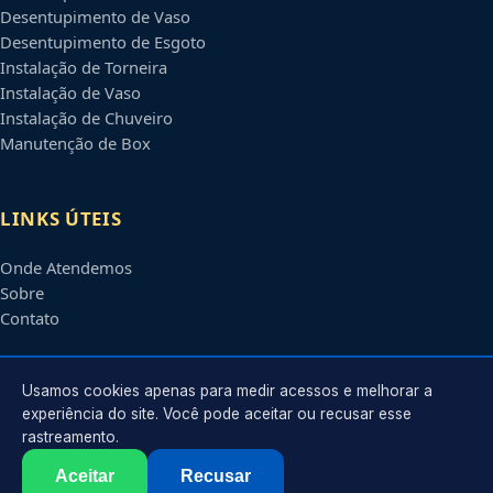
Desentupimento de Vaso
Desentupimento de Esgoto
Instalação de Torneira
Instalação de Vaso
Instalação de Chuveiro
Manutenção de Box
LINKS ÚTEIS
Onde Atendemos
Sobre
Contato
CONTATO
Usamos cookies apenas para medir acessos e melhorar a
experiência do site. Você pode aceitar ou recusar esse
rastreamento.
Atendimento em
Anápolis
-
GO
e regiões parceiras
contato@encanadoremanapolis.com.br
Aceitar
Recusar
©
2026
Encanador em
Anápolis
-
GO
. Todos os direitos reservados.