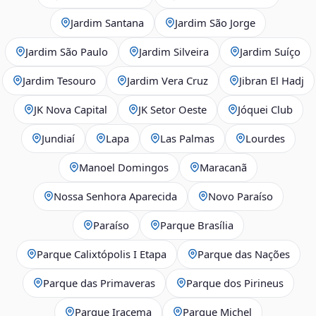
Jardim Santana
Jardim São Jorge
Jardim São Paulo
Jardim Silveira
Jardim Suíço
Jardim Tesouro
Jardim Vera Cruz
Jibran El Hadj
JK Nova Capital
JK Setor Oeste
Jóquei Club
Jundiaí
Lapa
Las Palmas
Lourdes
Manoel Domingos
Maracanã
Nossa Senhora Aparecida
Novo Paraíso
Paraíso
Parque Brasília
Parque Calixtópolis I Etapa
Parque das Nações
Parque das Primaveras
Parque dos Pirineus
Parque Iracema
Parque Michel