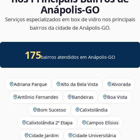
Anápolis‑GO
Serviços especializados em box de vidro nos principais
bairros da cidade de Anápolis‑GO.
175
bairros atendidos em Anápolis-GO
Adriana Parque
Alto da Bela Vista
Alvorada
Antônio Fernandes
Bandeiras
Boa Vista
Bom Sucesso
Calixtolândia
Calixtolândia 2ª Etapa
Campos Elísios
Cidade Jardim
Cidade Universitária