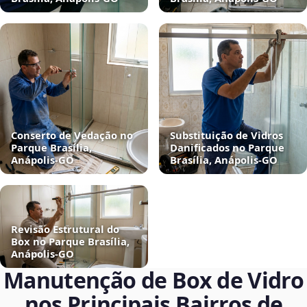
Conserto de Vedação no
Substituição de Vidros
Parque Brasília,
Danificados no Parque
Anápolis‑GO
Brasília, Anápolis‑GO
Revisão Estrutural do
Box no Parque Brasília,
Anápolis‑GO
Manutenção de Box de Vidro
nos Principais Bairros de