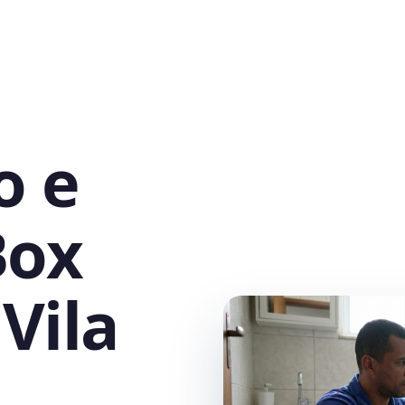
o e
Box
Vila