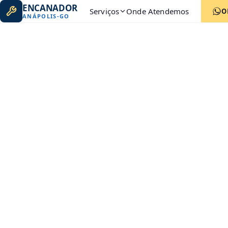
ENCANADOR
Serviços
Onde Atendemos
O
ANÁPOLIS
-
GO