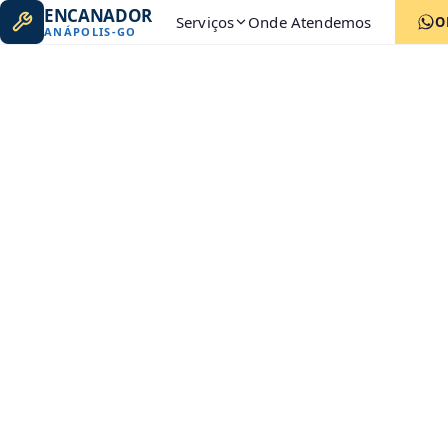
ENCANADOR
Serviços
Onde Atendemos
O
ANÁPOLIS
-
GO