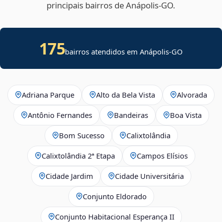
principais bairros de Anápolis‑GO.
175
bairros atendidos em Anápolis-GO
Adriana Parque
Alto da Bela Vista
Alvorada
Antônio Fernandes
Bandeiras
Boa Vista
Bom Sucesso
Calixtolândia
Calixtolândia 2ª Etapa
Campos Elísios
Cidade Jardim
Cidade Universitária
Conjunto Eldorado
Conjunto Habitacional Esperança II