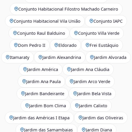
Conjunto Habitacional Filostro Machado Carneiro
Conjunto Habitacional Vila União
Conjunto IAPC
Conjunto Raul Balduino
Conjunto Villa Verde
Dom Pedro II
Eldorado
Frei Eustáquio
Itamaraty
Jardim Alexandrina
Jardim Alvorada
Jardim América
Jardim Ana Cláudia
Jardim Ana Paula
Jardim Arco Verde
Jardim Bandeirante
Jardim Bela Vista
Jardim Bom Clima
Jardim Calixto
Jardim das Américas I Etapa
Jardim das Oliveiras
Jardim das Samambaias
Jardim Diana