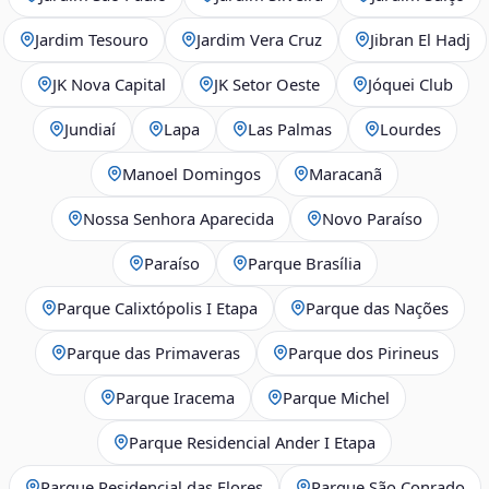
Jardim Tesouro
Jardim Vera Cruz
Jibran El Hadj
JK Nova Capital
JK Setor Oeste
Jóquei Club
Jundiaí
Lapa
Las Palmas
Lourdes
Manoel Domingos
Maracanã
Nossa Senhora Aparecida
Novo Paraíso
Paraíso
Parque Brasília
Parque Calixtópolis I Etapa
Parque das Nações
Parque das Primaveras
Parque dos Pirineus
Parque Iracema
Parque Michel
Parque Residencial Ander I Etapa
Parque Residencial das Flores
Parque São Conrado