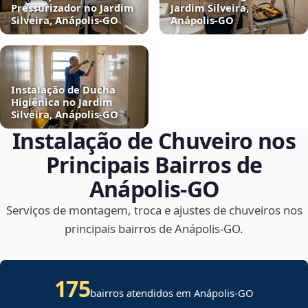
Pressurizador no Jardim
Jardim Silveira,
Silveira, Anápolis‑GO
Anápolis‑GO
Instalação de Ducha
Higiênica no Jardim
Silveira, Anápolis‑GO
Instalação de Chuveiro nos
Principais Bairros de
Anápolis‑GO
Serviços de montagem, troca e ajustes de chuveiros nos
principais bairros de Anápolis‑GO.
175
bairros atendidos em Anápolis-GO