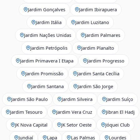
Jardim Gonçalves
Jardim Ibirapuera
Jardim Itália
Jardim Luzitano
Jardim Nações Unidas
Jardim Palmares
Jardim Petrópolis
Jardim Planalto
Jardim Primavera I Etapa
Jardim Progresso
Jardim Promissão
Jardim Santa Cecília
Jardim Santana
Jardim São Jorge
Jardim São Paulo
Jardim Silveira
Jardim Suíço
Jardim Tesouro
Jardim Vera Cruz
Jibran El Hadj
JK Nova Capital
JK Setor Oeste
Jóquei Club
Jundiaí
Lapa
Las Palmas
Lourdes