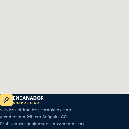
ENCANADOR
ANÁPOLIS
-
GO
Serviços hidráulicos completos com
atendimento 24h em
Anápolis
-
GO
.
Profissionais qualificados, orçamento sem