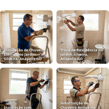
Instalação de Chuveiro
Troca de Resistência no
Elétrico no Jardim
Jardim Silveira,
Silveira, Anápolis‑GO
Anápolis‑GO
Substituição de
Instalação com
Chuveiro Antigo no