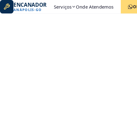
ENCANADOR
Serviços
Onde Atendemos
O
ANÁPOLIS
-
GO