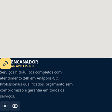
ENCANADOR
ANÁPOLIS
-
GO
Serviços hidráulicos completos com
atendimento 24h em
Anápolis
-
GO
.
Profissionais qualificados, orçamento sem
compromisso e garantia em todos os
serviços.