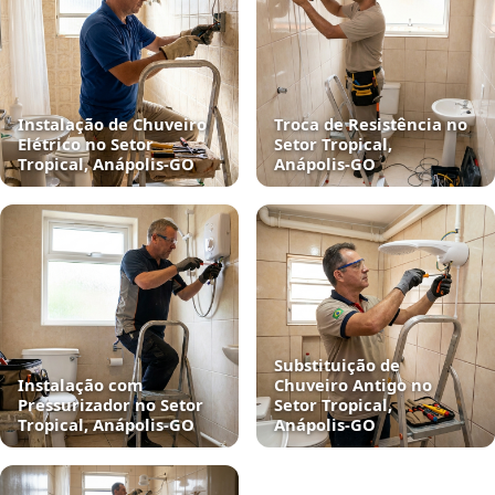
Instalação de Chuveiro
Troca de Resistência no
Elétrico no Setor
Setor Tropical,
Tropical, Anápolis‑GO
Anápolis‑GO
Substituição de
Instalação com
Chuveiro Antigo no
Pressurizador no Setor
Setor Tropical,
Tropical, Anápolis‑GO
Anápolis‑GO