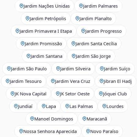
Jardim Nações Unidas
Jardim Palmares
Jardim Petrópolis
Jardim Planalto
Jardim Primavera I Etapa
Jardim Progresso
Jardim Promissão
Jardim Santa Cecília
Jardim Santana
Jardim São Jorge
Jardim São Paulo
Jardim Silveira
Jardim Suíço
Jardim Tesouro
Jardim Vera Cruz
Jibran El Hadj
JK Nova Capital
JK Setor Oeste
Jóquei Club
Jundiaí
Lapa
Las Palmas
Lourdes
Manoel Domingos
Maracanã
Nossa Senhora Aparecida
Novo Paraíso