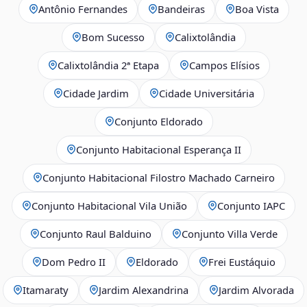
Antônio Fernandes
Bandeiras
Boa Vista
Bom Sucesso
Calixtolândia
Calixtolândia 2ª Etapa
Campos Elísios
Cidade Jardim
Cidade Universitária
Conjunto Eldorado
Conjunto Habitacional Esperança II
Conjunto Habitacional Filostro Machado Carneiro
Conjunto Habitacional Vila União
Conjunto IAPC
Conjunto Raul Balduino
Conjunto Villa Verde
Dom Pedro II
Eldorado
Frei Eustáquio
Itamaraty
Jardim Alexandrina
Jardim Alvorada