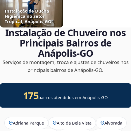
Instalação de Ducha
Higiênica no Setor
Tropical, Anápolis‑GO
Instalação de Chuveiro nos
Principais Bairros de
Anápolis‑GO
Serviços de montagem, troca e ajustes de chuveiros nos
principais bairros de Anápolis‑GO.
175
bairros atendidos em Anápolis-GO
Adriana Parque
Alto da Bela Vista
Alvorada