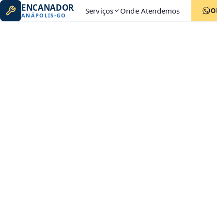
ENCANADOR
Serviços
Onde Atendemos
O
ANÁPOLIS
-
GO