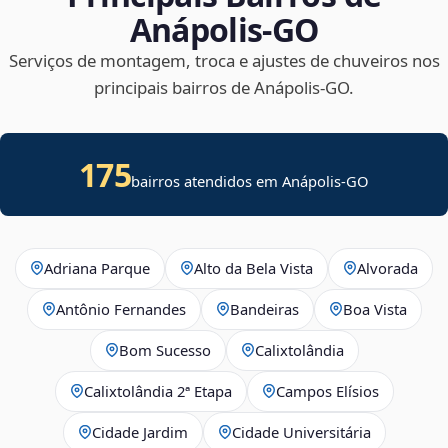
Anápolis‑GO
Serviços de montagem, troca e ajustes de chuveiros nos
principais bairros de Anápolis‑GO.
175
bairros atendidos em Anápolis-GO
Adriana Parque
Alto da Bela Vista
Alvorada
Antônio Fernandes
Bandeiras
Boa Vista
Bom Sucesso
Calixtolândia
Calixtolândia 2ª Etapa
Campos Elísios
Cidade Jardim
Cidade Universitária