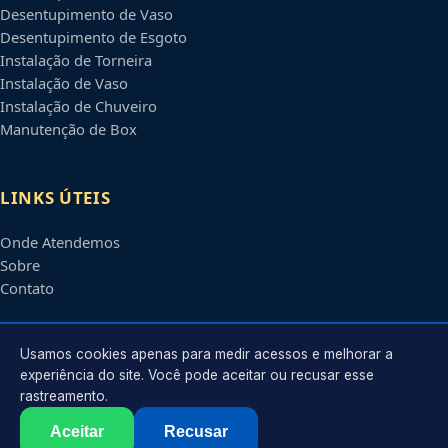
Desentupimento de Vaso
Desentupimento de Esgoto
Instalação de Torneira
Instalação de Vaso
Instalação de Chuveiro
Manutenção de Box
LINKS ÚTEIS
Onde Atendemos
Sobre
Contato
CONTATO
Usamos cookies apenas para medir acessos e melhorar a
experiência do site. Você pode aceitar ou recusar esse
rastreamento.
Atendimento em
Anápolis
-
GO
e regiões parceiras
contato@encanadoremanapolis.com.br
Aceitar
Recusar
©
2026
Encanador em
Anápolis
-
GO
. Todos os direitos reservados.