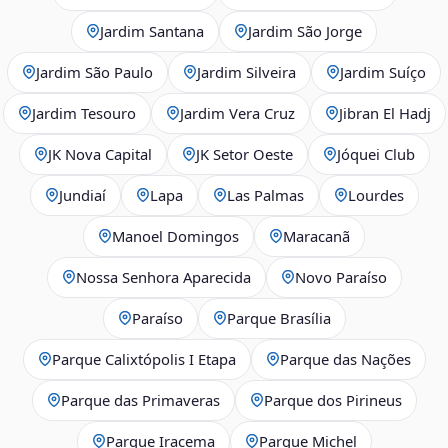
Jardim Santana
Jardim São Jorge
Jardim São Paulo
Jardim Silveira
Jardim Suíço
Jardim Tesouro
Jardim Vera Cruz
Jibran El Hadj
JK Nova Capital
JK Setor Oeste
Jóquei Club
Jundiaí
Lapa
Las Palmas
Lourdes
Manoel Domingos
Maracanã
Nossa Senhora Aparecida
Novo Paraíso
Paraíso
Parque Brasília
Parque Calixtópolis I Etapa
Parque das Nações
Parque das Primaveras
Parque dos Pirineus
Parque Iracema
Parque Michel