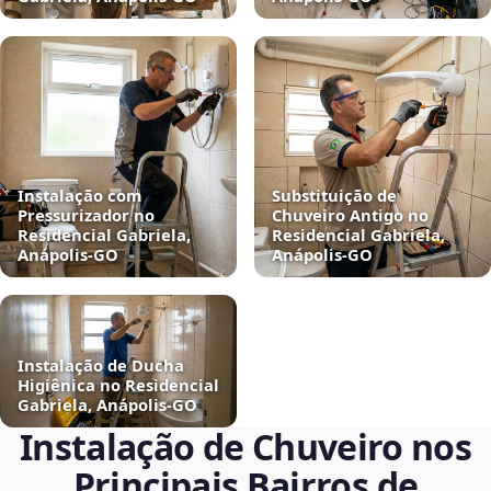
Instalação com
Substituição de
Pressurizador no
Chuveiro Antigo no
Residencial Gabriela,
Residencial Gabriela,
Anápolis‑GO
Anápolis‑GO
Instalação de Ducha
Higiênica no Residencial
Gabriela, Anápolis‑GO
Instalação de Chuveiro nos
Principais Bairros de