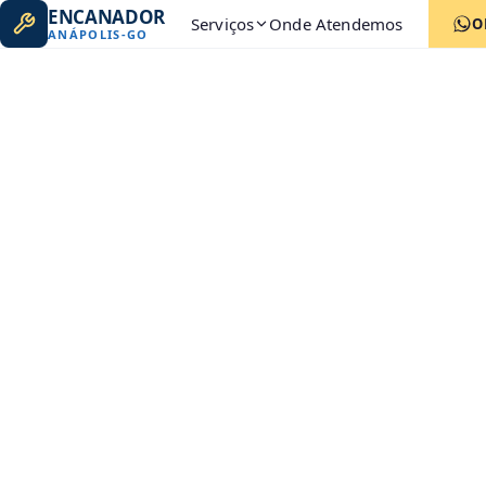
ENCANADOR
Serviços
Onde Atendemos
O
ANÁPOLIS
-
GO