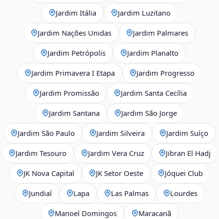
Jardim Itália
Jardim Luzitano
Jardim Nações Unidas
Jardim Palmares
Jardim Petrópolis
Jardim Planalto
Jardim Primavera I Etapa
Jardim Progresso
Jardim Promissão
Jardim Santa Cecília
Jardim Santana
Jardim São Jorge
Jardim São Paulo
Jardim Silveira
Jardim Suíço
Jardim Tesouro
Jardim Vera Cruz
Jibran El Hadj
JK Nova Capital
JK Setor Oeste
Jóquei Club
Jundiaí
Lapa
Las Palmas
Lourdes
Manoel Domingos
Maracanã