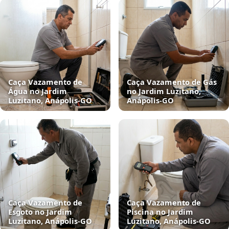
Caça Vazamento de
Caça Vazamento de Gás
Água no Jardim
no Jardim Luzitano,
Luzitano, Anápolis‑GO
Anápolis‑GO
Caça Vazamento de
Caça Vazamento de
Esgoto no Jardim
Piscina no Jardim
Luzitano, Anápolis‑GO
Luzitano, Anápolis‑GO