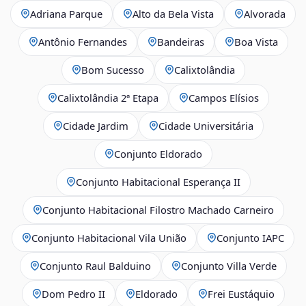
Adriana Parque
Alto da Bela Vista
Alvorada
Antônio Fernandes
Bandeiras
Boa Vista
Bom Sucesso
Calixtolândia
Calixtolândia 2ª Etapa
Campos Elísios
Cidade Jardim
Cidade Universitária
Conjunto Eldorado
Conjunto Habitacional Esperança II
Conjunto Habitacional Filostro Machado Carneiro
Conjunto Habitacional Vila União
Conjunto IAPC
Conjunto Raul Balduino
Conjunto Villa Verde
Dom Pedro II
Eldorado
Frei Eustáquio