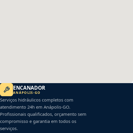
ENCANADOR
ANÁPOLIS
-
GO
Serviços hidráulicos completos com
atendimento 24h em
Anápolis
-
GO
.
Profissionais qualificados, orçamento sem
compromisso e garantia em todos os
serviços.