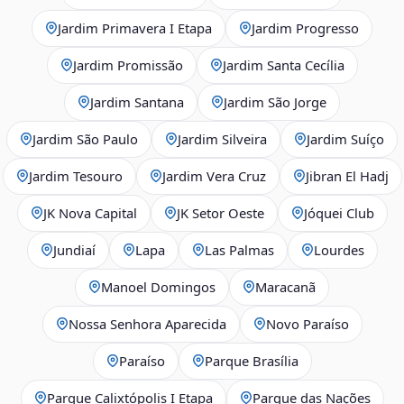
Jardim Primavera I Etapa
Jardim Progresso
Jardim Promissão
Jardim Santa Cecília
Jardim Santana
Jardim São Jorge
Jardim São Paulo
Jardim Silveira
Jardim Suíço
Jardim Tesouro
Jardim Vera Cruz
Jibran El Hadj
JK Nova Capital
JK Setor Oeste
Jóquei Club
Jundiaí
Lapa
Las Palmas
Lourdes
Manoel Domingos
Maracanã
Nossa Senhora Aparecida
Novo Paraíso
Paraíso
Parque Brasília
Parque Calixtópolis I Etapa
Parque das Nações