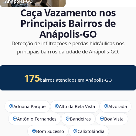
Anápolis‑GO
Caça Vazamento nos
Principais Bairros de
Anápolis‑GO
Detecção de infiltrações e perdas hidráulicas nos
principais bairros da cidade de Anápolis‑GO.
175
bairros atendidos em Anápolis-GO
Adriana Parque
Alto da Bela Vista
Alvorada
Antônio Fernandes
Bandeiras
Boa Vista
Bom Sucesso
Calixtolândia