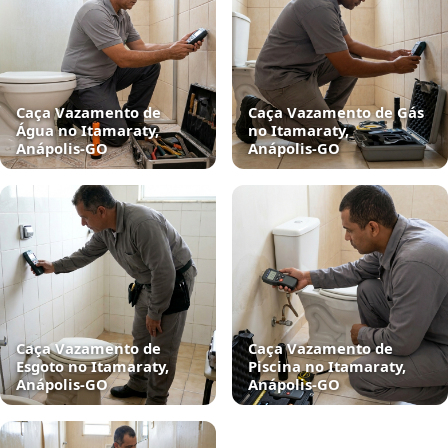
Caça Vazamento de
Caça Vazamento de Gás
Água no Itamaraty,
no Itamaraty,
Anápolis‑GO
Anápolis‑GO
Caça Vazamento de
Caça Vazamento de
Esgoto no Itamaraty,
Piscina no Itamaraty,
Anápolis‑GO
Anápolis‑GO