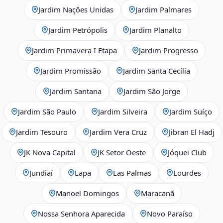
Jardim Nações Unidas
Jardim Palmares
Jardim Petrópolis
Jardim Planalto
Jardim Primavera I Etapa
Jardim Progresso
Jardim Promissão
Jardim Santa Cecília
Jardim Santana
Jardim São Jorge
Jardim São Paulo
Jardim Silveira
Jardim Suíço
Jardim Tesouro
Jardim Vera Cruz
Jibran El Hadj
JK Nova Capital
JK Setor Oeste
Jóquei Club
Jundiaí
Lapa
Las Palmas
Lourdes
Manoel Domingos
Maracanã
Nossa Senhora Aparecida
Novo Paraíso