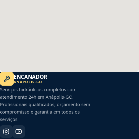
ENCANADOR
ANÁPOLIS
-
GO
Serviços hidráulicos completos com
atendimento 24h em
Anápolis
-
GO
.
Profissionais qualificados, orçamento sem
compromisso e garantia em todos os
serviços.