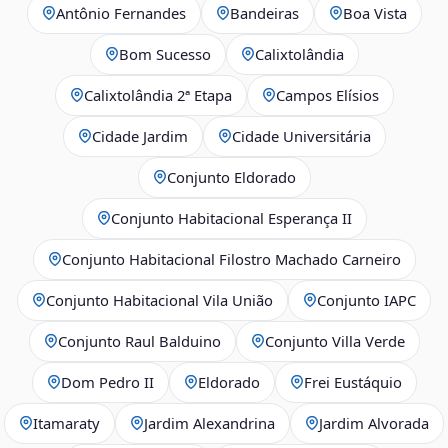
Antônio Fernandes
Bandeiras
Boa Vista
Bom Sucesso
Calixtolândia
Calixtolândia 2ª Etapa
Campos Elísios
Cidade Jardim
Cidade Universitária
Conjunto Eldorado
Conjunto Habitacional Esperança II
Conjunto Habitacional Filostro Machado Carneiro
Conjunto Habitacional Vila União
Conjunto IAPC
Conjunto Raul Balduino
Conjunto Villa Verde
Dom Pedro II
Eldorado
Frei Eustáquio
Itamaraty
Jardim Alexandrina
Jardim Alvorada