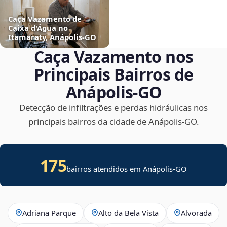
Caça Vazamento de
Caixa d'Água no
Itamaraty, Anápolis‑GO
Caça Vazamento nos
Principais Bairros de
Anápolis‑GO
Detecção de infiltrações e perdas hidráulicas nos
principais bairros da cidade de Anápolis‑GO.
175
bairros atendidos em Anápolis-GO
Adriana Parque
Alto da Bela Vista
Alvorada