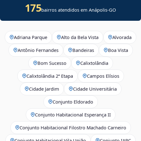
175
bairros atendidos em Anápolis-GO
Adriana Parque
Alto da Bela Vista
Alvorada
Antônio Fernandes
Bandeiras
Boa Vista
Bom Sucesso
Calixtolândia
Calixtolândia 2ª Etapa
Campos Elísios
Cidade Jardim
Cidade Universitária
Conjunto Eldorado
Conjunto Habitacional Esperança II
Conjunto Habitacional Filostro Machado Carneiro
Conjunto Habitacional Vila União
Conjunto IAPC