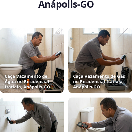
Anápolis‑GO
Caça Vazamento de
Caça Vazamento de Gás
Água no Residencial
no Residencial Itatiaia,
Itatiaia, Anápolis‑GO
Anápolis‑GO