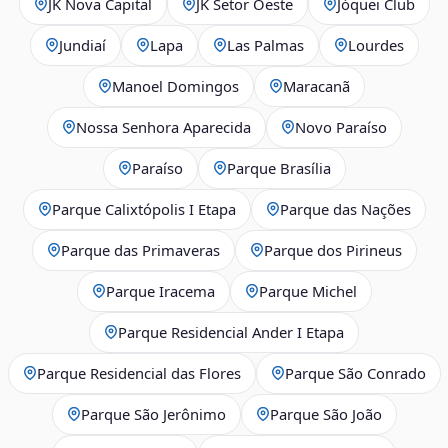
JK Nova Capital
JK Setor Oeste
Jóquei Club
Jundiaí
Lapa
Las Palmas
Lourdes
Manoel Domingos
Maracanã
Nossa Senhora Aparecida
Novo Paraíso
Paraíso
Parque Brasília
Parque Calixtópolis I Etapa
Parque das Nações
Parque das Primaveras
Parque dos Pirineus
Parque Iracema
Parque Michel
Parque Residencial Ander I Etapa
Parque Residencial das Flores
Parque São Conrado
Parque São Jerônimo
Parque São João