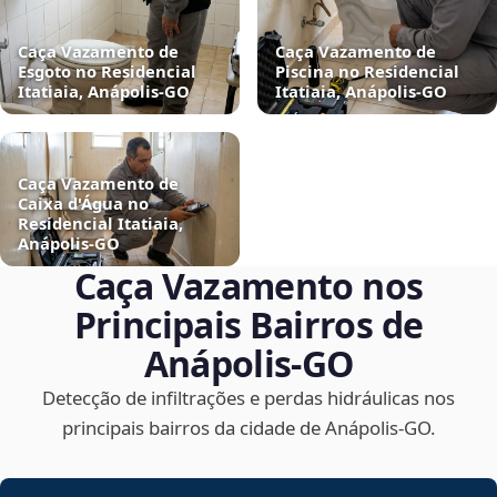
Caça Vazamento de
Caça Vazamento de
Esgoto no Residencial
Piscina no Residencial
Itatiaia, Anápolis‑GO
Itatiaia, Anápolis‑GO
Caça Vazamento de
Caixa d'Água no
Residencial Itatiaia,
Anápolis‑GO
Caça Vazamento nos
Principais Bairros de
Anápolis‑GO
Detecção de infiltrações e perdas hidráulicas nos
principais bairros da cidade de Anápolis‑GO.