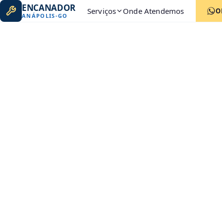
ENCANADOR
Serviços
Onde Atendemos
O
ANÁPOLIS
-
GO