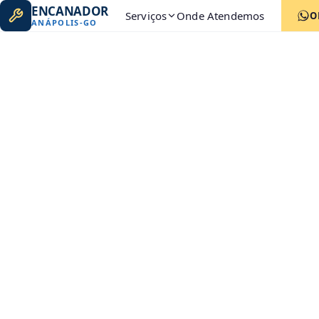
ENCANADOR
Serviços
Onde Atendemos
O
ANÁPOLIS
-
GO