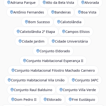
Adriana Parque
Alto da Bela Vista
Alvorada
Antônio Fernandes
Bandeiras
Boa Vista
Bom Sucesso
Calixtolândia
Calixtolândia 2ª Etapa
Campos Elísios
Cidade Jardim
Cidade Universitária
Conjunto Eldorado
Conjunto Habitacional Esperança II
Conjunto Habitacional Filostro Machado Carneiro
Conjunto Habitacional Vila União
Conjunto IAPC
Conjunto Raul Balduino
Conjunto Villa Verde
Dom Pedro II
Eldorado
Frei Eustáquio