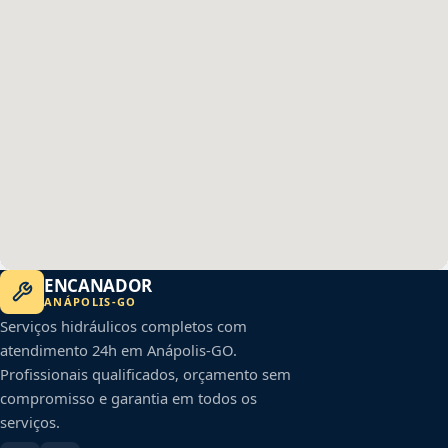
ENCANADOR
ANÁPOLIS
-
GO
Serviços hidráulicos completos com
atendimento 24h em
Anápolis
-
GO
.
Profissionais qualificados, orçamento sem
compromisso e garantia em todos os
serviços.