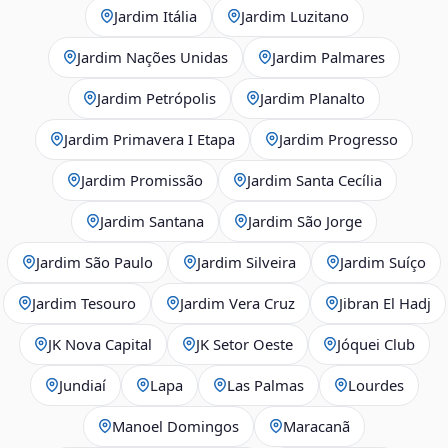
Jardim Itália
Jardim Luzitano
Jardim Nações Unidas
Jardim Palmares
Jardim Petrópolis
Jardim Planalto
Jardim Primavera I Etapa
Jardim Progresso
Jardim Promissão
Jardim Santa Cecília
Jardim Santana
Jardim São Jorge
Jardim São Paulo
Jardim Silveira
Jardim Suíço
Jardim Tesouro
Jardim Vera Cruz
Jibran El Hadj
JK Nova Capital
JK Setor Oeste
Jóquei Club
Jundiaí
Lapa
Las Palmas
Lourdes
Manoel Domingos
Maracanã