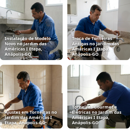
Instalação de Modelo
Troca de Torneiras
Novo no Jardim das
Antigas no Jardim das
Américas I Etapa,
Américas I Etapa,
Anápolis‑GO
Anápolis‑GO
Torneiras Gourmet e
Ajustes em Torneiras no
Elétricas no Jardim das
Jardim das Américas I
Américas I Etapa,
Etapa, Anápolis‑GO
Anápolis‑GO