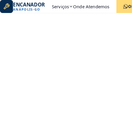
ENCANADOR
Serviços
Onde Atendemos
O
ANÁPOLIS
-
GO