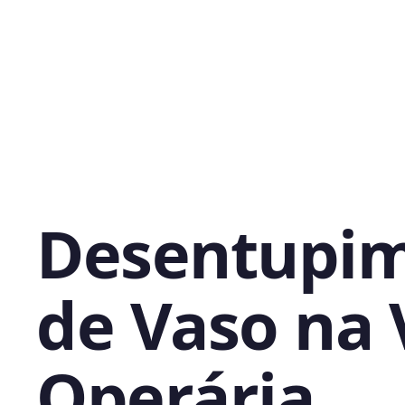
Desentupi
de Vaso na 
Operária,