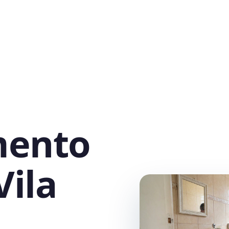
mento
Vila