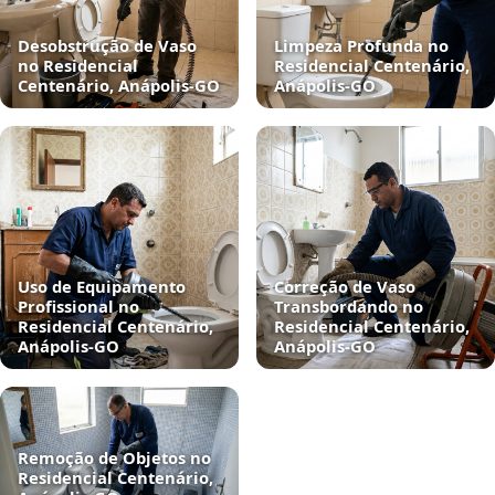
Desobstrução de Vaso
Limpeza Profunda no
no Residencial
Residencial Centenário,
Centenário, Anápolis‑GO
Anápolis‑GO
Uso de Equipamento
Correção de Vaso
Profissional no
Transbordando no
Residencial Centenário,
Residencial Centenário,
Anápolis‑GO
Anápolis‑GO
Remoção de Objetos no
Residencial Centenário,