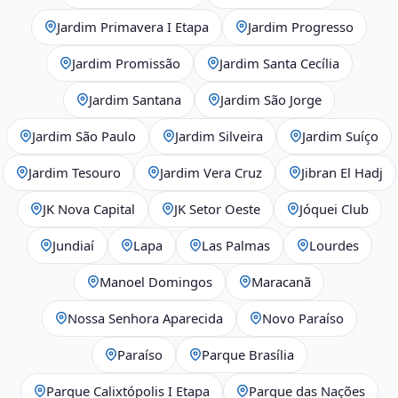
Jardim Primavera I Etapa
Jardim Progresso
Jardim Promissão
Jardim Santa Cecília
Jardim Santana
Jardim São Jorge
Jardim São Paulo
Jardim Silveira
Jardim Suíço
Jardim Tesouro
Jardim Vera Cruz
Jibran El Hadj
JK Nova Capital
JK Setor Oeste
Jóquei Club
Jundiaí
Lapa
Las Palmas
Lourdes
Manoel Domingos
Maracanã
Nossa Senhora Aparecida
Novo Paraíso
Paraíso
Parque Brasília
Parque Calixtópolis I Etapa
Parque das Nações