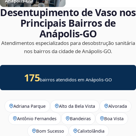
Anápolis‑GO
Desentupimento de Vaso nos
Principais Bairros de
Anápolis‑GO
Atendimentos especializados para desobstrução sanitária
nos bairros da cidade de Anápolis‑GO.
175
bairros atendidos em Anápolis-GO
Adriana Parque
Alto da Bela Vista
Alvorada
Antônio Fernandes
Bandeiras
Boa Vista
Bom Sucesso
Calixtolândia