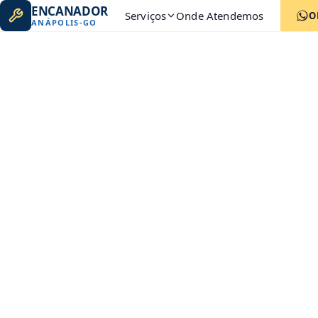
ENCANADOR
Serviços
Onde Atendemos
O
ANÁPOLIS
-
GO