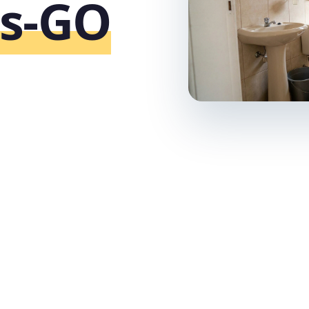
is‑GO