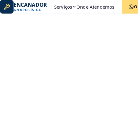
ENCANADOR
Serviços
Onde Atendemos
O
ANÁPOLIS
-
GO