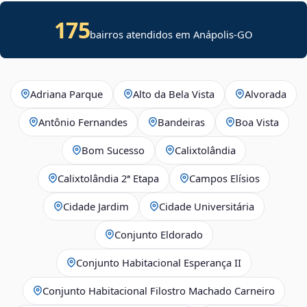
175
bairros atendidos em Anápolis-GO
Adriana Parque
Alto da Bela Vista
Alvorada
Antônio Fernandes
Bandeiras
Boa Vista
Bom Sucesso
Calixtolândia
Calixtolândia 2ª Etapa
Campos Elísios
Cidade Jardim
Cidade Universitária
Conjunto Eldorado
Conjunto Habitacional Esperança II
Conjunto Habitacional Filostro Machado Carneiro