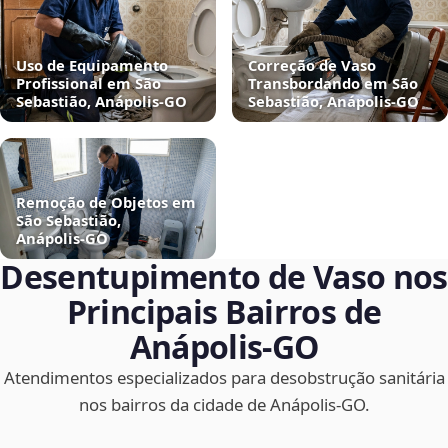
Uso de Equipamento
Correção de Vaso
Profissional em São
Transbordando em São
Sebastião, Anápolis‑GO
Sebastião, Anápolis‑GO
Remoção de Objetos em
São Sebastião,
Anápolis‑GO
Desentupimento de Vaso nos
Principais Bairros de
Anápolis‑GO
Atendimentos especializados para desobstrução sanitária
nos bairros da cidade de Anápolis‑GO.