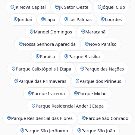
JK Nova Capital
JK Setor Oeste
Jóquei Club
Jundiaí
Lapa
Las Palmas
Lourdes
Manoel Domingos
Maracanã
Nossa Senhora Aparecida
Novo Paraíso
Paraíso
Parque Brasília
Parque Calixtópolis I Etapa
Parque das Nações
Parque das Primaveras
Parque dos Pirineus
Parque Iracema
Parque Michel
Parque Residencial Ander I Etapa
Parque Residencial das Flores
Parque São Conrado
Parque São Jerônimo
Parque São João