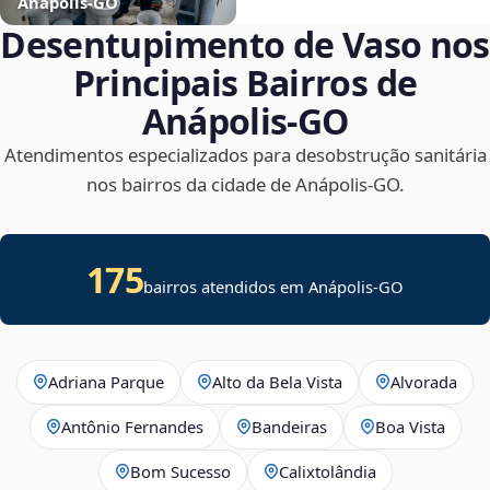
Anápolis‑GO
Desentupimento de Vaso nos
Principais Bairros de
Anápolis‑GO
Atendimentos especializados para desobstrução sanitária
nos bairros da cidade de Anápolis‑GO.
175
bairros atendidos em Anápolis-GO
Adriana Parque
Alto da Bela Vista
Alvorada
Antônio Fernandes
Bandeiras
Boa Vista
Bom Sucesso
Calixtolândia