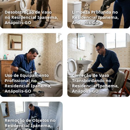
Desobstrução de Vaso
Limpeza Profunda no
no Residencial Ipanema,
Residencial Ipanema,
Anápolis‑GO
Anápolis‑GO
Uso de Equipamento
Correção de Vaso
Profissional no
Transbordando no
Residencial Ipanema,
Residencial Ipanema,
Anápolis‑GO
Anápolis‑GO
Remoção de Objetos no
Residencial Ipanema,