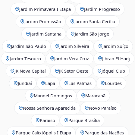
Jardim Primavera I Etapa
Jardim Progresso
Jardim Promissão
Jardim Santa Cecília
Jardim Santana
Jardim São Jorge
Jardim São Paulo
Jardim Silveira
Jardim Suíço
Jardim Tesouro
Jardim Vera Cruz
Jibran El Hadj
JK Nova Capital
JK Setor Oeste
Jóquei Club
Jundiaí
Lapa
Las Palmas
Lourdes
Manoel Domingos
Maracanã
Nossa Senhora Aparecida
Novo Paraíso
Paraíso
Parque Brasília
Parque Calixtópolis I Etapa
Parque das Nações