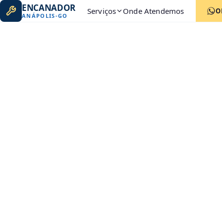
ENCANADOR
Serviços
Onde Atendemos
O
ANÁPOLIS
-
GO