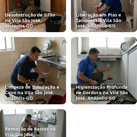
Desobstrução de Sifão
Liberação em Pias e
na Vila São José,
Tanques na Vila São
Anápolis‑GO
José, Anápolis‑GO
Limpeza de Tubulação e
Higienização Profunda
Cano na Vila São José,
de Gordura na Vila São
Anápolis‑GO
José, Anápolis‑GO
Remoção de Restos na
Vila São José,