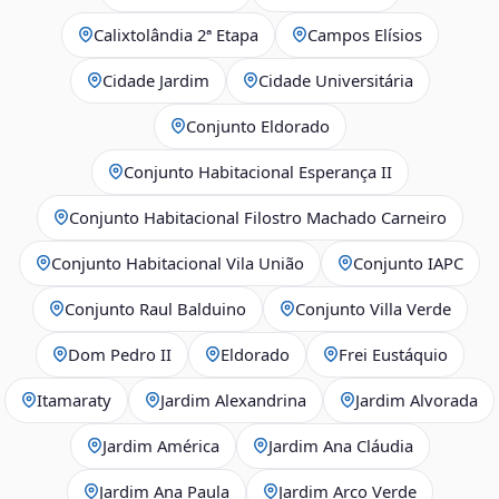
Calixtolândia 2ª Etapa
Campos Elísios
Cidade Jardim
Cidade Universitária
Conjunto Eldorado
Conjunto Habitacional Esperança II
Conjunto Habitacional Filostro Machado Carneiro
Conjunto Habitacional Vila União
Conjunto IAPC
Conjunto Raul Balduino
Conjunto Villa Verde
Dom Pedro II
Eldorado
Frei Eustáquio
Itamaraty
Jardim Alexandrina
Jardim Alvorada
Jardim América
Jardim Ana Cláudia
Jardim Ana Paula
Jardim Arco Verde