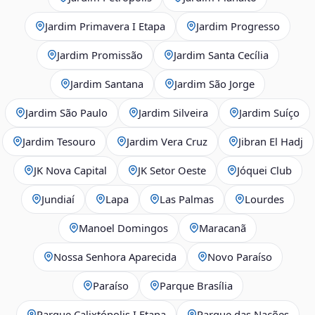
Jardim Primavera I Etapa
Jardim Progresso
Jardim Promissão
Jardim Santa Cecília
Jardim Santana
Jardim São Jorge
Jardim São Paulo
Jardim Silveira
Jardim Suíço
Jardim Tesouro
Jardim Vera Cruz
Jibran El Hadj
JK Nova Capital
JK Setor Oeste
Jóquei Club
Jundiaí
Lapa
Las Palmas
Lourdes
Manoel Domingos
Maracanã
Nossa Senhora Aparecida
Novo Paraíso
Paraíso
Parque Brasília
Parque Calixtópolis I Etapa
Parque das Nações