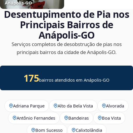
Anápolis‑GO
Desentupimento de Pia nos
Principais Bairros de
Anápolis‑GO
Serviços completos de desobstrução de pias nos
principais bairros da cidade de Anápolis‑GO.
175
bairros atendidos em Anápolis-GO
Adriana Parque
Alto da Bela Vista
Alvorada
Antônio Fernandes
Bandeiras
Boa Vista
Bom Sucesso
Calixtolândia