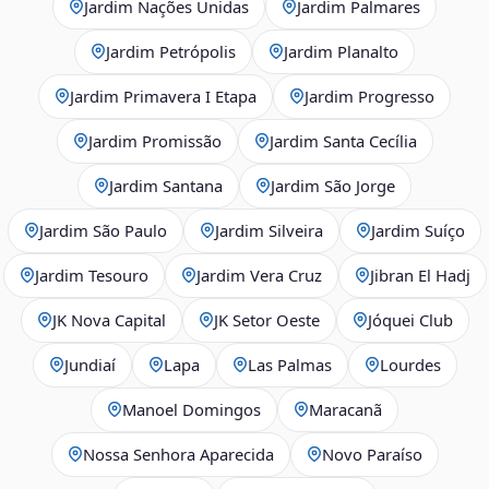
Jardim Nações Unidas
Jardim Palmares
Jardim Petrópolis
Jardim Planalto
Jardim Primavera I Etapa
Jardim Progresso
Jardim Promissão
Jardim Santa Cecília
Jardim Santana
Jardim São Jorge
Jardim São Paulo
Jardim Silveira
Jardim Suíço
Jardim Tesouro
Jardim Vera Cruz
Jibran El Hadj
JK Nova Capital
JK Setor Oeste
Jóquei Club
Jundiaí
Lapa
Las Palmas
Lourdes
Manoel Domingos
Maracanã
Nossa Senhora Aparecida
Novo Paraíso