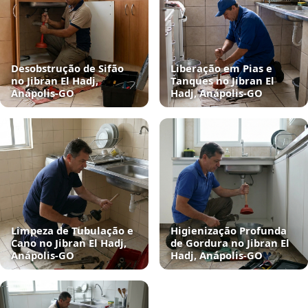
Desobstrução de Sifão
Liberação em Pias e
no Jibran El Hadj,
Tanques no Jibran El
Anápolis‑GO
Hadj, Anápolis‑GO
Limpeza de Tubulação e
Higienização Profunda
Cano no Jibran El Hadj,
de Gordura no Jibran El
Anápolis‑GO
Hadj, Anápolis‑GO