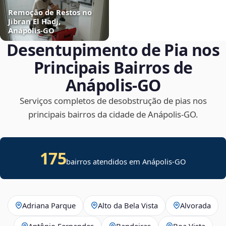
Remoção de Restos no
Jibran El Hadj,
Anápolis‑GO
Desentupimento de Pia nos
Principais Bairros de
Anápolis‑GO
Serviços completos de desobstrução de pias nos
principais bairros da cidade de Anápolis‑GO.
175
bairros atendidos em Anápolis-GO
Adriana Parque
Alto da Bela Vista
Alvorada
Antônio Fernandes
Bandeiras
Boa Vista