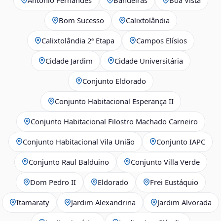
Bom Sucesso
Calixtolândia
Calixtolândia 2ª Etapa
Campos Elísios
Cidade Jardim
Cidade Universitária
Conjunto Eldorado
Conjunto Habitacional Esperança II
Conjunto Habitacional Filostro Machado Carneiro
Conjunto Habitacional Vila União
Conjunto IAPC
Conjunto Raul Balduino
Conjunto Villa Verde
Dom Pedro II
Eldorado
Frei Eustáquio
Itamaraty
Jardim Alexandrina
Jardim Alvorada