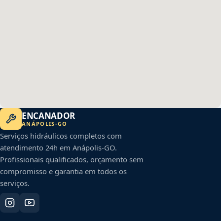
ENCANADOR
ANÁPOLIS
-
GO
Serviços hidráulicos completos com
atendimento 24h em
Anápolis
-
GO
.
Profissionais qualificados, orçamento sem
compromisso e garantia em todos os
serviços.