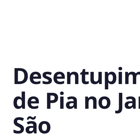
Desentupi
de Pia no J
São