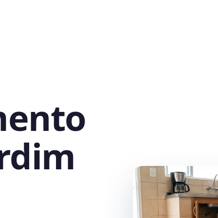
mento
ardim