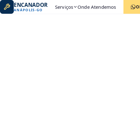
ENCANADOR
Serviços
Onde Atendemos
O
ANÁPOLIS
-
GO