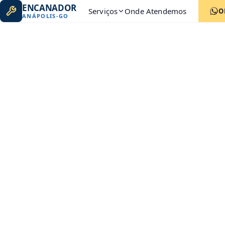
ENCANADOR
Serviços
Onde Atendemos
O
ANÁPOLIS
-
GO