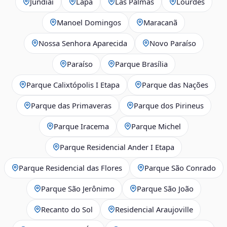
Jundiaí
Lapa
Las Palmas
Lourdes
Manoel Domingos
Maracanã
Nossa Senhora Aparecida
Novo Paraíso
Paraíso
Parque Brasília
Parque Calixtópolis I Etapa
Parque das Nações
Parque das Primaveras
Parque dos Pirineus
Parque Iracema
Parque Michel
Parque Residencial Ander I Etapa
Parque Residencial das Flores
Parque São Conrado
Parque São Jerônimo
Parque São João
Recanto do Sol
Residencial Araujoville