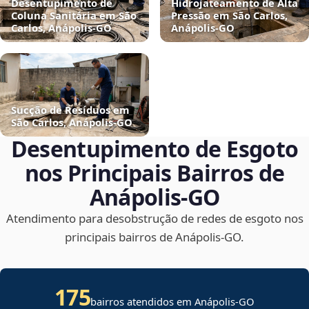
Desentupimento de
Hidrojateamento de Alta
Coluna Sanitária em São
Pressão em São Carlos,
Carlos, Anápolis‑GO
Anápolis‑GO
Sucção de Resíduos em
São Carlos, Anápolis‑GO
Desentupimento de Esgoto
nos Principais Bairros de
Anápolis‑GO
Atendimento para desobstrução de redes de esgoto nos
principais bairros de Anápolis‑GO.
175
bairros atendidos em Anápolis-GO