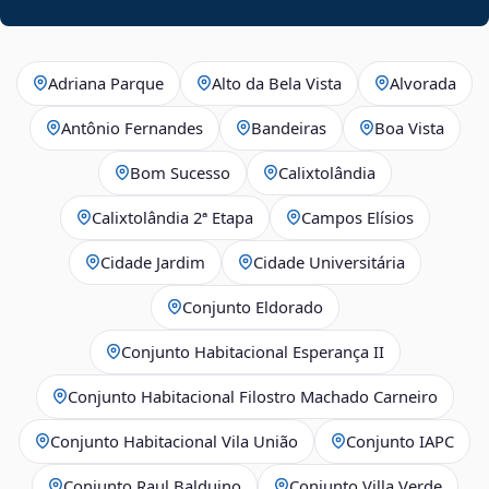
Adriana Parque
Alto da Bela Vista
Alvorada
Antônio Fernandes
Bandeiras
Boa Vista
Bom Sucesso
Calixtolândia
Calixtolândia 2ª Etapa
Campos Elísios
Cidade Jardim
Cidade Universitária
Conjunto Eldorado
Conjunto Habitacional Esperança II
Conjunto Habitacional Filostro Machado Carneiro
Conjunto Habitacional Vila União
Conjunto IAPC
Conjunto Raul Balduino
Conjunto Villa Verde