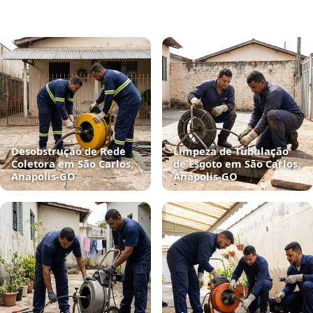
Desobstrução de Rede
Limpeza de Tubulação
Coletora em São Carlos,
de Esgoto em São Carlos,
Anápolis‑GO
Anápolis‑GO