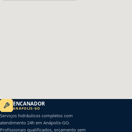
ENCANADOR
ANÁPOLIS
-
GO
Serviços hidráulicos completos com
atendimento 24h em
Anápolis
-
GO
.
Profissionais qualificados, orçamento sem