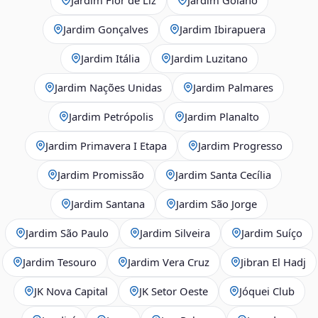
Jardim Gonçalves
Jardim Ibirapuera
Jardim Itália
Jardim Luzitano
Jardim Nações Unidas
Jardim Palmares
Jardim Petrópolis
Jardim Planalto
Jardim Primavera I Etapa
Jardim Progresso
Jardim Promissão
Jardim Santa Cecília
Jardim Santana
Jardim São Jorge
Jardim São Paulo
Jardim Silveira
Jardim Suíço
Jardim Tesouro
Jardim Vera Cruz
Jibran El Hadj
JK Nova Capital
JK Setor Oeste
Jóquei Club