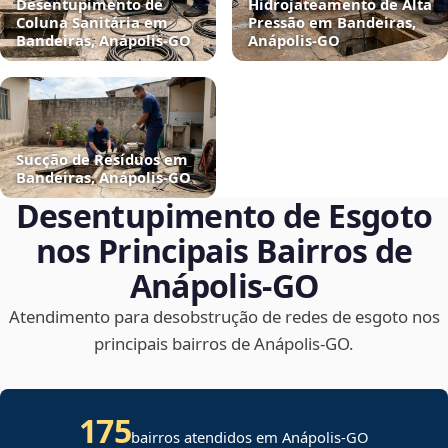
Desentupimento de
Hidrojateamento de Alta
Coluna Sanitária em
Pressão em Bandeiras,
Bandeiras, Anápolis‑GO
Anápolis‑GO
Sucção de Resíduos em
Bandeiras, Anápolis‑GO
Desentupimento de Esgoto
nos Principais Bairros de
Anápolis‑GO
Atendimento para desobstrução de redes de esgoto nos
principais bairros de Anápolis‑GO.
175
bairros atendidos em Anápolis-GO