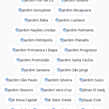
Jardim Gonçalves
Jardim Ibirapuera
Jardim Itália
Jardim Luzitano
Jardim Nações Unidas
Jardim Palmares
Jardim Petrópolis
Jardim Planalto
Jardim Primavera I Etapa
Jardim Progresso
Jardim Promissão
Jardim Santa Cecília
Jardim Santana
Jardim São Jorge
Jardim São Paulo
Jardim Silveira
Jardim Suíço
Jardim Tesouro
Jardim Vera Cruz
Jibran El Hadj
JK Nova Capital
JK Setor Oeste
Jóquei Club