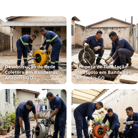
Desobstrução de Rede
Limpeza de Tubulação
Coletora em Bandeiras,
de Esgoto em Bandeiras,
Anápolis‑GO
Anápolis‑GO