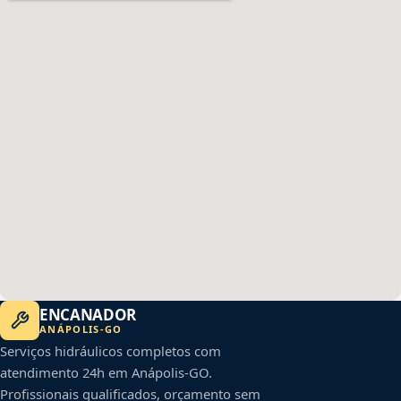
ENCANADOR
ANÁPOLIS
-
GO
Serviços hidráulicos completos com
atendimento 24h em
Anápolis
-
GO
.
Profissionais qualificados, orçamento sem