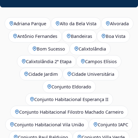
Adriana Parque
Alto da Bela Vista
Alvorada
Antônio Fernandes
Bandeiras
Boa Vista
Bom Sucesso
Calixtolândia
Calixtolândia 2ª Etapa
Campos Elísios
Cidade Jardim
Cidade Universitária
Conjunto Eldorado
Conjunto Habitacional Esperança II
Conjunto Habitacional Filostro Machado Carneiro
Conjunto Habitacional Vila União
Conjunto IAPC
Conjunto Raul Balduino
Conjunto Villa Verde