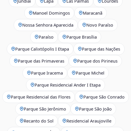
Jundiaí
Lapa
Las Palmas
Lourdes
Manoel Domingos
Maracanã
Nossa Senhora Aparecida
Novo Paraíso
Paraíso
Parque Brasília
Parque Calixtópolis I Etapa
Parque das Nações
Parque das Primaveras
Parque dos Pirineus
Parque Iracema
Parque Michel
Parque Residencial Ander I Etapa
Parque Residencial das Flores
Parque São Conrado
Parque São Jerônimo
Parque São João
Recanto do Sol
Residencial Araujoville