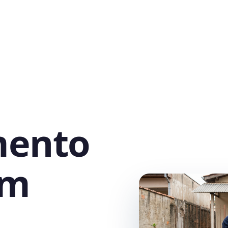
mento
em