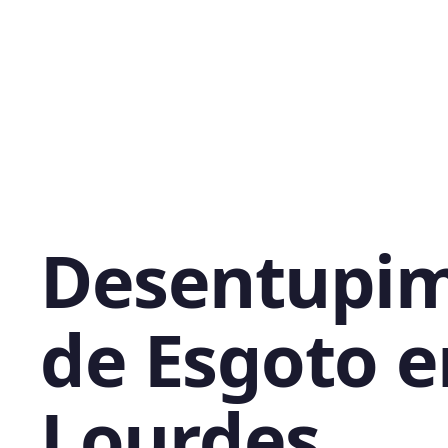
Desentupi
de Esgoto 
Lourdes,